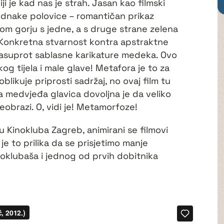
ji je kad nas je strah. Jasan kao filmski
jednake polovice – romantičan prikaz
om gorju s jedne, a s druge strane zelena
e. Konkretna stvarnost kontra apstraktne
e nasuprot sablasne karikature medeka. Ovo
ikog tijela i male glave! Metafora je to za
likuje priprosti sadržaj, no ovaj film tu
a medvjeđa glavica dovoljna je da veliko
eobrazi. O, vidi je! Metamorfoze!
 Kinokluba Zagreb, animirani se filmovi
 je to prilika da se prisjetimo manje
noklubaša i jednog od prvih dobitnika