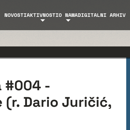
NOVOSTI
AKTIVNOSTI
O NAMA
DIGITALNI ARHIV
a #004 -
(r. Dario Juričić,