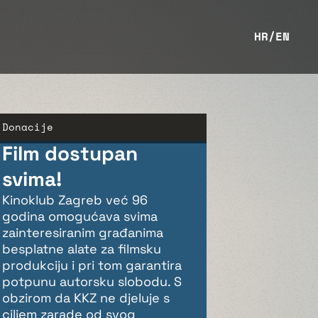
HR
/
EN
Donacije
Film dostupan
svima!
Kinoklub Zagreb već 96
godina omogućava svima
zainteresiranim građanima
besplatne alate za filmsku
produkciju i pri tom garantira
potpunu autorsku slobodu. S
obzirom da KKZ ne djeluje s
ciljem zarade od svog