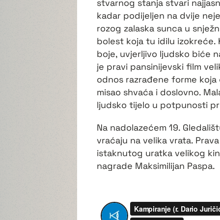
stvarnog stanja stvari najjasni
kadar podijeljen na dvije ne
rozog zalaska sunca u snježn
bolest koja tu idilu izokreć
boje, uvjerljivo ljudsko bić
je pravi pansinijevski film vel
odnos razrađene forme koja ob
misao shvaća i doslovno. Mal
ljudsko tijelo u potpunosti pr
Na nadolazećem 19. Gledalištu
vraćaju na velika vrata. Prava
istaknutog uratka velikog ki
nagrade Maksimilijan Paspa.