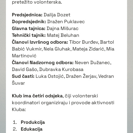
pretežito volonterska.
Predsjednica:
Dalija Dozet
Dopredsjednik:
Dražen Puklavec
Glavna tajnica:
Dajna Mišurac
Tehnički tajnik:
Matej Beluhan
Članovi Izvršnog odbora:
Tibor Đurđev, Bartol
Babić Vukmir, Nela Gluhak, Mateja Zidarić, Mia
Martinović
Članovi Nadzornog odbora:
Neven Dužanec,
David Gašo, Dubravka Kurobasa
Sud časti:
Luka Ostojić, Dražen Žerjav, Vedran
Šuvar
Klub ima četiri odsjeka
, čiji volonterski
koordinatori organiziraju i provode aktivnosti
Kluba:
Produkcija
Edukacija