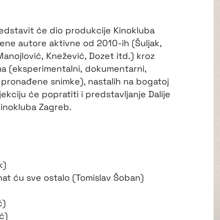
edstavit će dio produkcije Kinokluba
ne autore aktivne od 2010-ih (Šuljak,
anojlović, Knežević, Dozet itd.) kroz
ema (eksperimentalni, dokumentarni,
ili pronađene snimke), nastalih na bogatoj
ojekciju će popratiti i predstavljanje Dalije
Kinokluba Zagreb.
k)
nat ću sve ostalo (Tomislav Šoban)
ć)
ć)