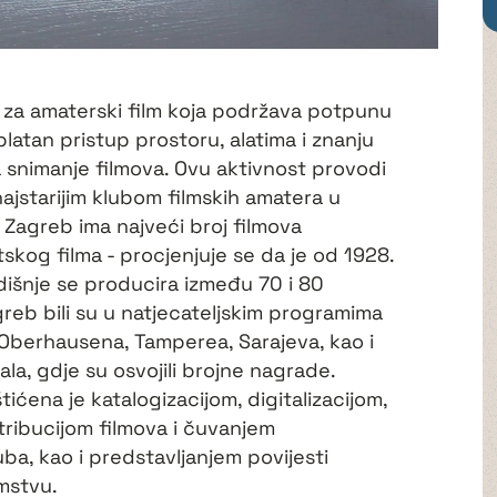
 za amaterski film koja podržava potpunu
latan pristup prostoru, alatima i znanju
za snimanje filmova. Ovu aktivnost provodi
najstarijim klubom filmskih amatera u
 Zagreb ima najveći broj filmova
tskog filma - procjenjuje se da je od 1928.
dišnje se producira između 70 i 80
greb bili su u natjecateljskim programima
Oberhausena, Tamperea, Sarajeva, kao i
ala, gdje su osvojili brojne nagrade.
ićena je katalogizacijom, digitalizacijom,
tribucijom filmova i čuvanjem
uba, kao i predstavljanjem povijesti
emstvu.