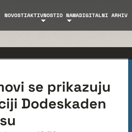
NOVOSTI
AKTIVNOSTI
O NAMA
DIGITALNI ARHIV
movi se prikazuju
ciji Dodeskaden
esu