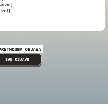
žević)
ozet)
PRETHODNA OBJAVA
SVE OBJAVE