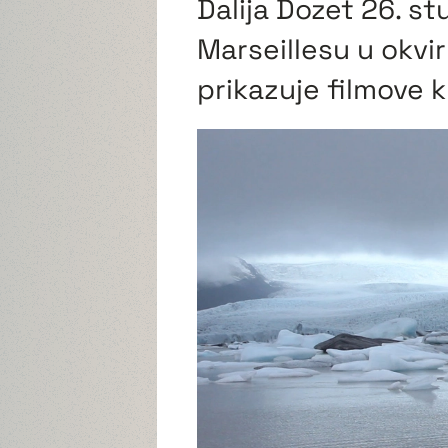
Dalija Dozet 26. s
Marseillesu u okvi
prikazuje filmove k