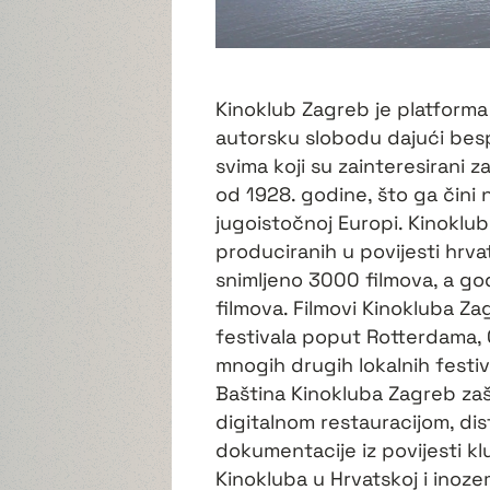
Kinoklub Zagreb je platforma
autorsku slobodu dajući besp
svima koji su zainteresirani 
od 1928. godine, što ga čini 
jugoistočnoj Europi. Kinoklub
produciranih u povijesti hrva
snimljeno 3000 filmova, a go
filmova. Filmovi Kinokluba Za
festivala poput Rotterdama, 
mnogih drugih lokalnih festiv
Baština Kinokluba Zagreb zašt
digitalnom restauracijom, dis
dokumentacije iz povijesti kl
Kinokluba u Hrvatskoj i inoz