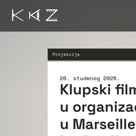
Projekcije
26. studenog 2025.
Klupski fil
u organiza
u Marseill