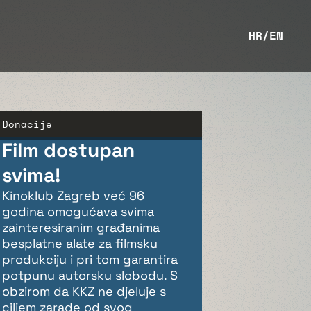
HR
/
EN
Donacije
Film dostupan
svima!
Kinoklub Zagreb već 96
godina omogućava svima
zainteresiranim građanima
besplatne alate za filmsku
produkciju i pri tom garantira
potpunu autorsku slobodu. S
obzirom da KKZ ne djeluje s
ciljem zarade od svog