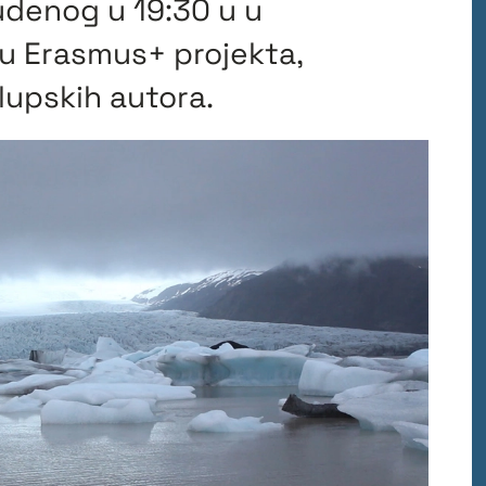
tudenog u 19:30 u u
ru Erasmus+ projekta,
lupskih autora.