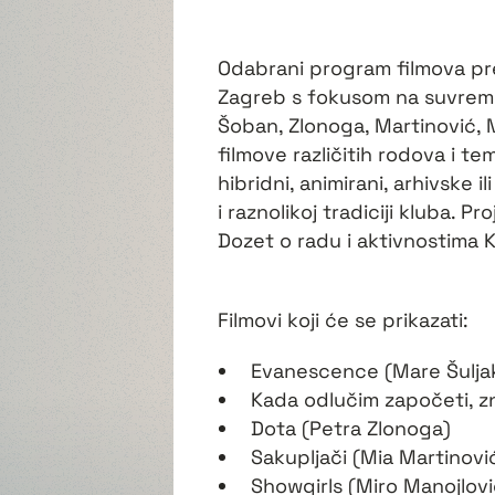
Odabrani program filmova pr
Zagreb s fokusom na suvreme
Šoban, Zlonoga, Martinović, M
filmove različitih rodova i t
hibridni, animirani, arhivske 
i raznolikoj tradiciji kluba. Pr
Dozet o radu i aktivnostima 
Filmovi koji će se prikazati:
Evanescence (Mare Šulja
Kada odlučim započeti, z
Dota (Petra Zlonoga)
Sakupljači (Mia Martinovi
Showgirls (Miro Manojlovi