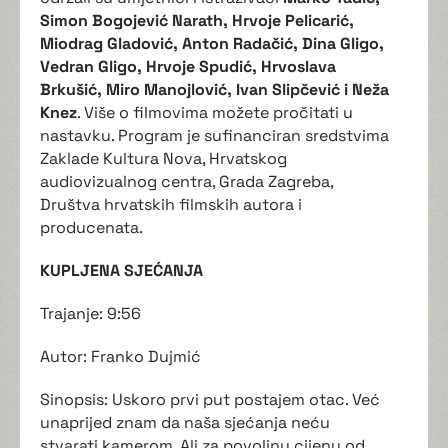
Simon Bogojević Narath, Hrvoje Pelicarić,
Miodrag Gladović, Anton Radačić, Dina Gligo,
Vedran Gligo, Hrvoje Spudić, Hrvoslava
Brkušić, Miro Manojlović, Ivan Slipčević i Neža
Knez
. Više o filmovima možete pročitati u
nastavku. Program je sufinanciran sredstvima
Zaklade Kultura Nova, Hrvatskog
audiovizualnog centra, Grada Zagreba,
Društva hrvatskih filmskih autora i
producenata.
KUPLJENA SJEĆANJA
Trajanje: 9:56
Autor: Franko Dujmić
Sinopsis: Uskoro prvi put postajem otac. Već
unaprijed znam da naša sjećanja neću
stvarati kamerom. Ali za povoljnu cijenu od