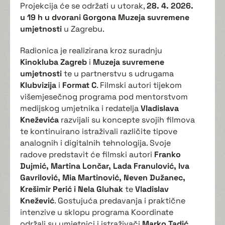
Projekcija će se održati u utorak,
28. 4. 2026.
u 19 h
u dvorani Gorgona
Muzeja suvremene
umjetnosti
u Zagrebu.
Radionica je realizirana kroz suradnju
Kinokluba Zagreb
i
Muzeja suvremene
umjetnosti
te u partnerstvu s udrugama
Klubvizija
i
Format C
. Filmski autori tijekom
višemjesečnog programa pod mentorstvom
medijskog umjetnika i redatelja
Vladislava
Kneževića
razvijali su koncepte svojih filmova
te kontinuirano istraživali različite tipove
analognih i digitalnih tehnologija. Svoje
radove predstavit će filmski autori
Franko
Dujmić, Martina Lončar, Lada Franulović, Iva
Gavrilović, Mia Martinović, Neven Dužanec,
Krešimir Perić i Nela Gluhak
te
Vladislav
Knežević
. Gostujuća predavanja i praktične
intenzive u sklopu programa Koordinate
održali su umjetnici i istraživači
Marko Tadić,