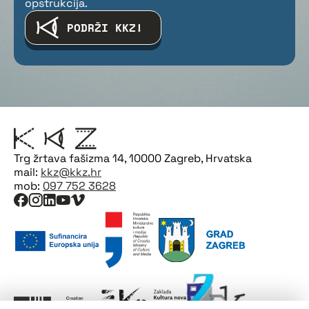
opstrukcija.
PODRŽI KKZ!
Trg žrtava fašizma 14, 10000 Zagreb, Hrvatska
mail:
kkz@kkz.hr
mob:
097 752 3628