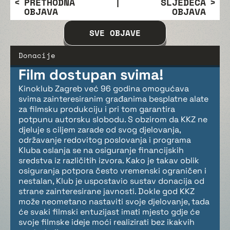
PRETHODNA
|
SLJEDEĆA
OBJAVA
OBJAVA
SVE OBJAVE
Donacije
Film dostupan svima!
Kinoklub Zagreb već 96 godina omogućava
svima zainteresiranim građanima besplatne alate
za filmsku produkciju i pri tom garantira
potpunu autorsku slobodu. S obzirom da KKZ ne
djeluje s ciljem zarade od svog djelovanja,
održavanje redovitog poslovanja i programa
Kluba oslanja se na osiguranje financijskih
sredstva iz različitih izvora. Kako je takav oblik
osiguranja potpora često vremenski ograničen i
nestalan, Klub je uspostavio sustav donacija od
strane zainteresirane javnosti. Dokle god KKZ
može neometano nastaviti svoje djelovanje, tada
će svaki filmski entuzijast imati mjesto gdje će
svoje filmske ideje moći realizirati bez ikakvih