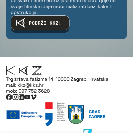
će svaki filmski entuzijast imati mjesto gdje će
svoje filmske ideje moći realizirati bez ikakvih
opstrukcija.
PODRŽI KKZ!
Trg žrtava fašizma 14, 10000 Zagreb, Hrvatska
mail:
kkz@kkz.hr
mob:
097 752 3628