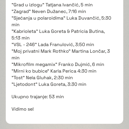
"Grad u izlogu" Tatjana Ivančić, 5 min
"Zagrad" Neven Dužanec, 7:16 min
"Sjećanja u polaroidima" Luka Duvančić, 5:30
min
"Kabrioleta" Luka Goreta & Patricia Butina,
5:13 min
"VSL - 246" Lada Franulović, 3:50 min
"Moj privatni Mark Rothko" Martina Lončar, 3
min
"Mikrofilm megamix" Franko Dujmić, 6 min
"Mirni ko bubice" Karla Perica 4:30 min
"Tost" Nela Gluhak, 2:30 min
"Ljetodont" Luka Goreta, 3:30 min
Ukupno trajanje: 53 min
Vidimo se!