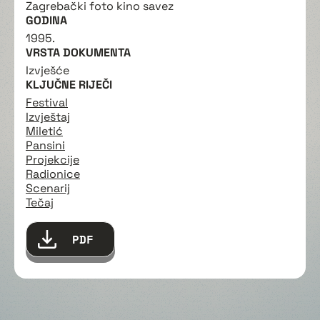
Zagrebački foto kino savez
GODINA
1995.
VRSTA DOKUMENTA
Izvješće
KLJUČNE RIJEČI
Festival
Izvještaj
Miletić
Pansini
Projekcije
Radionice
Scenarij
Tečaj
PDF