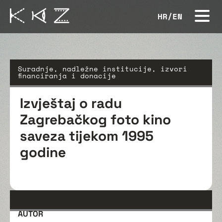
HR
/
EN
Suradnje, nadležne institucije, izvori
financiranja i donacije
Izvještaj o radu
Zagrebačkog foto kino
saveza tijekom 1995
godine
AUTOR