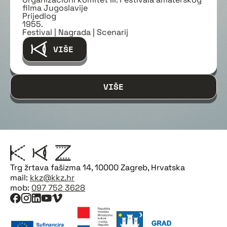
filma Jugoslavije
Prijedlog
1955.
Festival | Nagrada | Scenarij
VIŠE
VIŠE
Trg žrtava fašizma 14, 10000 Zagreb, Hrvatska
mail:
kkz@kkz.hr
mob:
097 752 3628