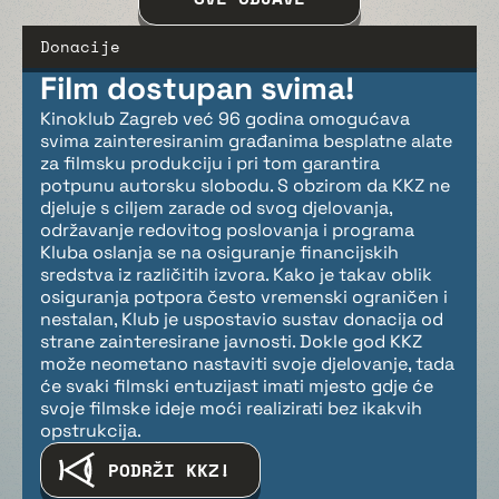
Donacije
Film dostupan svima!
Kinoklub Zagreb već 96 godina omogućava
svima zainteresiranim građanima besplatne alate
za filmsku produkciju i pri tom garantira
potpunu autorsku slobodu. S obzirom da KKZ ne
djeluje s ciljem zarade od svog djelovanja,
održavanje redovitog poslovanja i programa
Kluba oslanja se na osiguranje financijskih
sredstva iz različitih izvora. Kako je takav oblik
osiguranja potpora često vremenski ograničen i
nestalan, Klub je uspostavio sustav donacija od
strane zainteresirane javnosti. Dokle god KKZ
može neometano nastaviti svoje djelovanje, tada
će svaki filmski entuzijast imati mjesto gdje će
svoje filmske ideje moći realizirati bez ikakvih
opstrukcija.
PODRŽI KKZ!