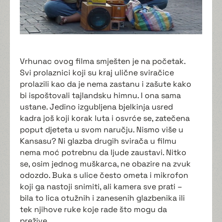
Vrhunac ovog filma smješten je na početak.
Svi prolaznici koji su kraj ulične sviračice
prolazili kao da je nema zastanu i zašute kako
bi ispoštovali tajlandsku himnu. I ona sama
ustane. Jedino izgubljena bjelkinja usred
kadra još koji korak luta i osvrće se, zatečena
poput djeteta u svom naručju. Nismo više u
Kansasu? Ni glazba drugih svirača u filmu
nema moć potrebnu da ljude zaustavi. Nitko
se, osim jednog muškarca, ne obazire na zvuk
odozdo. Buka s ulice često ometa i mikrofon
koji ga nastoji snimiti, ali kamera sve prati –
bila to lica otužnih i zanesenih glazbenika ili
tek njihove ruke koje rade što mogu da
prežive.