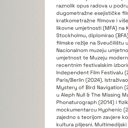
raznolik opus radova u podru
dugometražne esejističke fil
kratkometražne filmove i više
likovne umjetnosti (MFA) na K
Stockholmu, diplomirao (BFA)
filmske režije na Sveučilištu 
Nacionalnom muzeju umjetnos
umjetnost te Muzeju modern
recentnim festivalskim izbori
Independent Film Festivalu (
Paris/Berlin (2024). Istraživa
Mystery of Bird Navigation (
u Aleph Null & The Missing M
Phonaturograph (2014) i fizi
mockumentarcu Hyphenic (2018
zajedno s teorijom zavjere k
kultura plijesni. Multimedijs