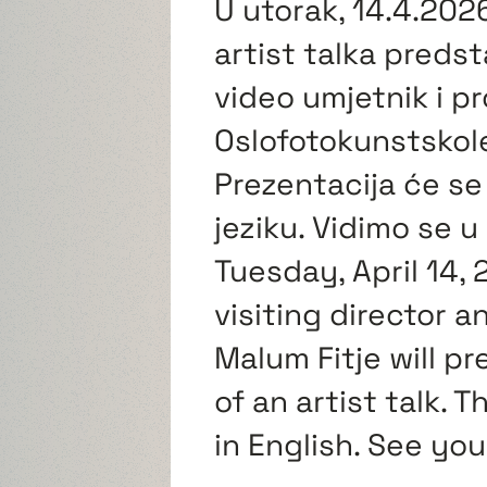
U utorak, 14.4.2026
artist talka predst
video umjetnik i p
Oslofotokunstskole
Prezentacija će se
jeziku. Vidimo se u
Tuesday, April 14, 
visiting director a
Malum Fitje will pr
of an artist talk. 
in English. See yo