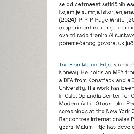
se od četrnaest satiričnih ese
kojem je sumnja iskorijenjen
(2024), P-P-P-Page White (20
eksperimentira s umjetnom int
ova tri rada trenira AI sustav
poremećenog govora, uključu
Tor-Finn Malum Fitje
is a dire
Norway. He holds an MFA fro
a BFA from Konstfack and a B
University. His work has bee
in Oslo, Oplandia Center fo
Modern Art in Stockholm. Rec
screenings at the New York C
Rencontres Internationales P
years, Malum Fitje has deve