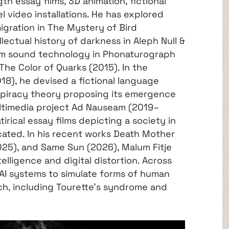
h essay films, 3D animation, fictional
el video installations. He has explored
igration in The Mystery of Bird
llectual history of darkness in Aleph Null &
om sound technology in Phonaturograph
 The Color of Quarks (2015). In the
), he devised a fictional language
spiracy theory proposing its emergence
ultimedia project Ad Nauseam (2019–
rical essay films depicting a society in
ated. In his recent works Death Mother
025), and Same Sun (2026), Malum Fitje
telligence and digital distortion. Across
 AI systems to simulate forms of human
ch, including Tourette’s syndrome and