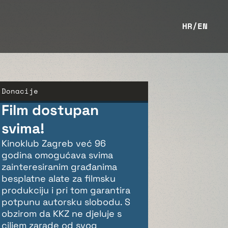
HR
/
EN
Donacije
Film dostupan
svima!
Kinoklub Zagreb već 96
godina omogućava svima
zainteresiranim građanima
besplatne alate za filmsku
produkciju i pri tom garantira
potpunu autorsku slobodu. S
obzirom da KKZ ne djeluje s
ciljem zarade od svog