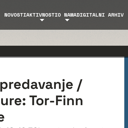
NOVOSTI
AKTIVNOSTI
O NAMA
DIGITALNI ARHIV
predavanje /
ure: Tor-Finn
e