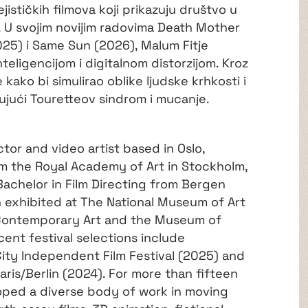
jističkih filmova koji prikazuju društvo u
a. U svojim novijim radovima Death Mother
25) i Same Sun (2026), Malum Fitje
eligencijom i digitalnom distorzijom. Kroz
e kako bi simulirao oblike ljudske krhkosti i
jući Touretteov sindrom i mucanje.
ctor and video artist based in Oslo,
m the Royal Academy of Art in Stockholm,
achelor in Film Directing from Bergen
n exhibited at The National Museum of Art
r Contemporary Art and the Museum of
ent festival selections include
ity Independent Film Festival (2025) and
aris/Berlin (2024). For more than fifteen
loped a diverse body of work in moving