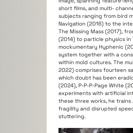
image, spanning feature-lengt
short films, and multi- chann
subjects ranging from bird m
Navigation (2016) to the inte
The Missing Mass (2017), fr
(2014) to particle physics in
mockumentary Hyphenic (2018
system together with a con
within mold cultures. The m
2022) comprises fourteen sati
which doubt has been eradic
(2024), P-P-P-Page White (2
experiments with artificial in
these three works, he trains
fragility and disrupted spee
stuttering.