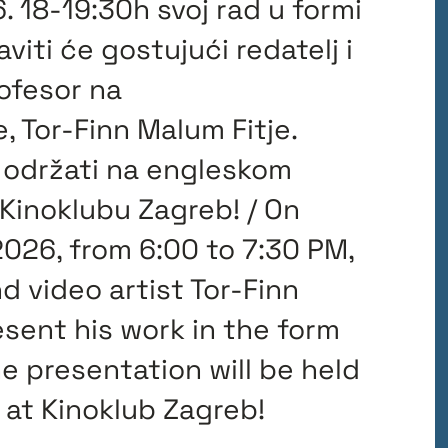
. 18-19:30h svoj rad u formi
aviti će gostujući redatelj i
rofesor na
, Tor-Finn Malum Fitje.
 održati na engleskom
 Kinoklubu Zagreb! / On
2026, from 6:00 to 7:30 PM,
nd video artist Tor-Finn
esent his work in the form
The presentation will be held
u at Kinoklub Zagreb!