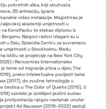
čju pokretnih slika, koji obuhvaća
move, 3D animaciju, igrane
kanalne video instalacije. Magistrirao je
raljevskoj akademiji umjetnosti u
 na Konstfacku te stekao diplomu iz
u Bergenu. Njegovi radovi izlagani su u
ti u Oslu, Oplandia Centru za suvremenu
e umjetnosti u Stockholmu. Među
ma ističu se projekcije na New York City
2025) i Rencontres Internationales
o je teme od migracije ptica u djelu The
2016), preko intelektualne povijesti tame
ass (2017), do zvučne tehnologije u
ke čestica u The Color of Quarks (2015). U
) osmislio je izmišljeni jezični sustav
oja pretpostavlja njegov nastanak unutar
ki projekt Ad Nauseam (2019–2022) sastoji