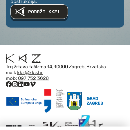
opstrukcija.
PODRŽI KKZ!
Trg žrtava fašizma 14, 10000 Zagreb, Hrvatska
mail:
kkz@kkz.hr
mob:
097 752 3628