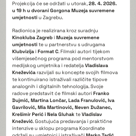
Projekcija će se održati u utorak,
28. 4. 2026.
u 19 h
u dvorani Gorgona
Muzeja suvremene
umjetnosti
u Zagrebu.
Radionica je realizirana kroz suradnju
Kinokluba Zagreb
i
Muzeja suvremene
umjetnosti
te u partnerstvu s udrugama
Klubvizija
i
Format C
. Filmski autori tijekom
višemjesečnog programa pod mentorstvom
medijskog umjetnika i redatelja
Vladislava
Kneževića
razvijali su koncepte svojih filmova
te kontinuirano istraživali različite tipove
analognih i digitalnih tehnologija. Svoje
radove predstavit će filmski autori
Franko
Dujmić, Martina Lončar, Lada Franulović, Iva
Gavrilović, Mia Martinović, Neven Dužanec,
Krešimir Perić i Nela Gluhak
te
Vladislav
Knežević
. Gostujuća predavanja i praktične
intenzive u sklopu programa Koordinate
održali su umjetnici i istraživači
Marko Tadić,