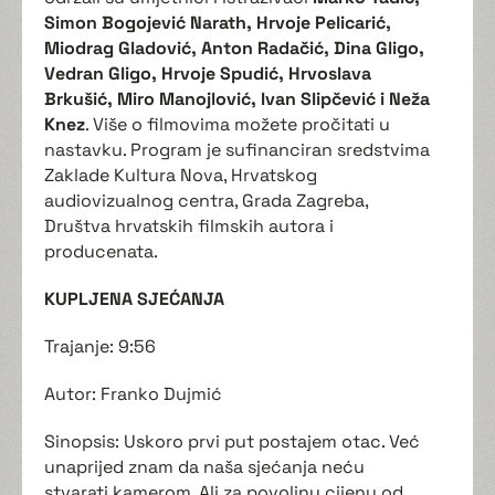
Simon Bogojević Narath, Hrvoje Pelicarić,
Miodrag Gladović, Anton Radačić, Dina Gligo,
Vedran Gligo, Hrvoje Spudić, Hrvoslava
Brkušić, Miro Manojlović, Ivan Slipčević i Neža
Knez
. Više o filmovima možete pročitati u
nastavku. Program je sufinanciran sredstvima
Zaklade Kultura Nova, Hrvatskog
audiovizualnog centra, Grada Zagreba,
Društva hrvatskih filmskih autora i
producenata.
KUPLJENA SJEĆANJA
Trajanje: 9:56
Autor: Franko Dujmić
Sinopsis: Uskoro prvi put postajem otac. Već
unaprijed znam da naša sjećanja neću
stvarati kamerom. Ali za povoljnu cijenu od