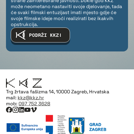
strane zainteresirane javnosti. Dokle god KKZ
može neometano nastaviti svoje djelovanje, tada
će svaki filmski entuzijast imati mjesto gdje će
svoje filmske ideje moći realizirati bez ikakvih
opstrukcija.
PODRŽI KKZ!
Trg žrtava fašizma 14, 10000 Zagreb, Hrvatska
mail:
kkz@kkz.hr
mob:
097 752 3628