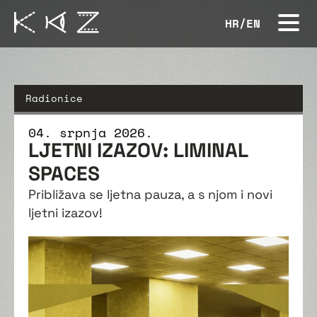
HR
/
EN
Radionice
04. srpnja 2026.
LJETNI IZAZOV: LIMINAL
SPACES
Približava se ljetna pauza, a s njom i novi
ljetni izazov!