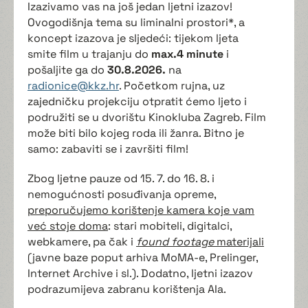
Izazivamo vas na još jedan ljetni izazov!
Ovogodišnja tema su liminalni prostori*, a
koncept izazova je sljedeći: tijekom ljeta
smite film u trajanju do
max.4 minute
i
pošaljite ga do
30.8.2026.
na
radionice@kkz.hr
. Početkom rujna, uz
zajedničku projekciju otpratit ćemo ljeto i
podružiti se u dvorištu Kinokluba Zagreb. Film
može biti bilo kojeg roda ili žanra. Bitno je
samo: zabaviti se i završiti film!
Zbog ljetne pauze od 15. 7. do 16. 8. i
nemogućnosti posuđivanja opreme,
preporučujemo korištenje kamera koje vam
već stoje doma
: stari mobiteli, digitalci,
webkamere, pa čak i
found footage
materijali
(javne baze poput arhiva MoMA-e, Prelinger,
Internet Archive i sl.). Dodatno, ljetni izazov
podrazumijeva zabranu korištenja AIa.