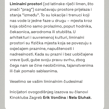
Liminalni prostori
(od latinske riječi limen, što
znači "prag") označavaju prostore prijelaza i
stanja "između". To su lokacije i trenuci koji
nas vode iz jedne faze u drugu – mjesta kroz
koja obično samo prolazimo, poput hodnika,
čekaonica, aerodroma ili stubišta. U
arhitekturi i suvremenoj kulturi, liminalni
prostori su fizička mjesta koja se povezuju s
osjećajem praznine, napuštenosti i
nadrealnosti. Kada su prazni i bez uobičajene
vreve ljudi, gube svoju pravu svrhu, zbog
čega nam se čine neobičnima, tajanstvenima
ili čak pomalo sablasnima.
Veselimo se vašim liminalnim čudesima!
Inicijatori ovogodišnjeg izazova su članovi
Kinokluba Zagreb
Erik Vončina
i
Nela
Gluhak
.