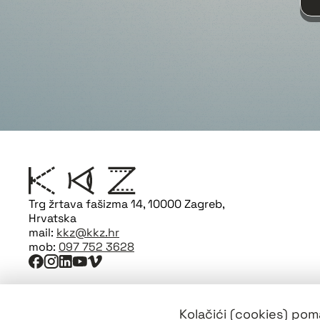
Trg žrtava fašizma 14, 10000 Zagreb,
Hrvatska
mail:
kkz@kkz.hr
mob:
097 752 3628
Kolačići (cookies) poma