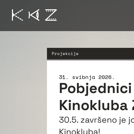
Projekcije
31. svibnja 2026.
Pobjednici 
Kinokluba 
30.5. završeno je j
Kinokluba!