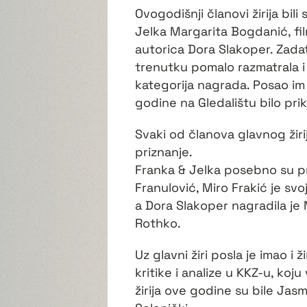
Ovogodišnji članovi žirija bil
Jelka Margarita Bogdanić, fil
autorica Dora Slakoper. Zadat
trenutku pomalo razmatrala 
kategorija nagrada. Posao im 
godine na Gledalištu bilo pri
Svaki od članova glavnog žiri
priznanje.
Franka & Jelka posebno su p
Franulović, Miro Frakić je sv
a Dora Slakoper nagradila je 
Rothko.
Uz glavni žiri posla je imao i ž
kritike i analize u KKZ-u, koju
žirija ove godine su bile Jas