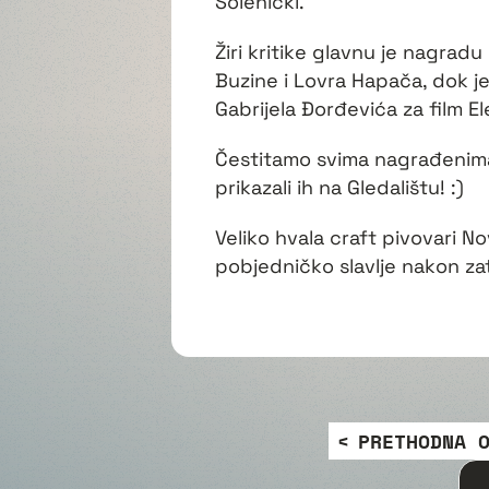
Solenički.
Žiri kritike glavnu je nagrad
Buzine i Lovra Hapača, dok j
Gabrijela Đorđevića za film E
Čestitamo svima nagrađenima, a
prikazali ih na Gledalištu! :)
Veliko hvala craft pivovari No
pobjedničko slavlje nakon za
PRETHODNA 