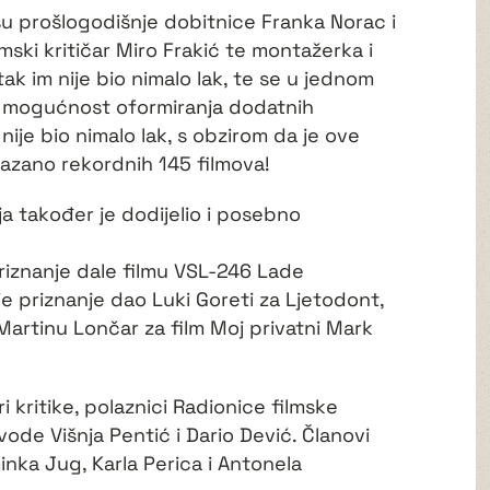
i su prošlogodišnje dobitnice Franka Norac i
mski kritičar Miro Frakić te montažerka i
ak im nije bio nimalo lak, te se u jednom
i mogućnost oformiranja dodatnih
nije bio nimalo lak, s obzirom da je ove
kazano rekordnih 145 filmova!
ja također je dodijelio i posebno
riznanje dale filmu VSL-246 Lade
oje priznanje dao Luki Goreti za Ljetodont,
Martinu Lončar za film Moj privatni Mark
iri kritike, polaznici Radionice filmske
 vode Višnja Pentić i Dario Dević. Članovi
minka Jug, Karla Perica i Antonela