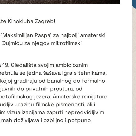
ište Kinokluba Zagreb!
u ‘Maksimilijan Paspa’ za najbolji amaterski
u Dujmiću za njegov mikrofilmski
 19. Gledališta svojim ambicioznim
etnula se jedna šašava igra s tehnikama,
kojoj gradiraju od banalnog do formalno
javnih do privatnih prostora, od
etafilmskog jezera. Amaterske minijature
ljivu razinu filmske pismenosti, ali i
m vizualizacijama zaputi nepredvidljivim
 mah doživljava i ozbiljno i potpuno