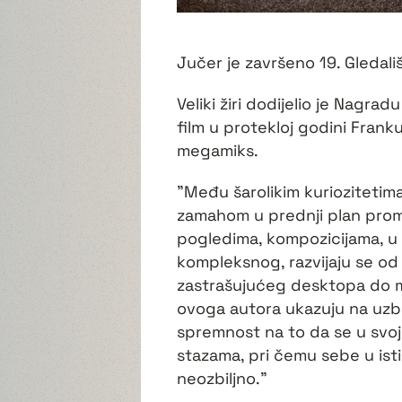
Jučer je završeno 19. Gledal
Veliki žiri dodijelio je Nagrad
film u protekloj godini Frank
megamiks.
"Među šarolikim kuriozitetima
zamahom u prednji plan prom
pogledima, kompozicijama, u 
kompleksnog, razvijaju se od 
zastrašujućeg desktopa do m
ovoga autora ukazuju na uzbud
spremnost na to da se u svoji
stazama, pri čemu sebe u isti
neozbiljno.”