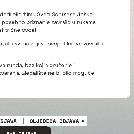
u dodijelio filmu Sveti Scorsese Joška
e posebno priznanje završilo u rukama
lektrične ovce!
li i svima koji su svoje filmove završili i
va runda, bez kojih druženje i
tvaranja Gledališta ne bi bilo moguće!
OBJAVA
|
SLJEDEĆA OBJAVA
SVE OBJAVE