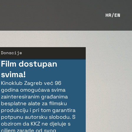
HR
/
EN
Donacije
Film dostupan
svima!
Kinoklub Zagreb već 96
godina omogućava svima
zainteresiranim građanima
besplatne alate za filmsku
produkciju i pri tom garantira
potpunu autorsku slobodu. S
obzirom da KKZ ne djeluje s
ciljem zarade od svog