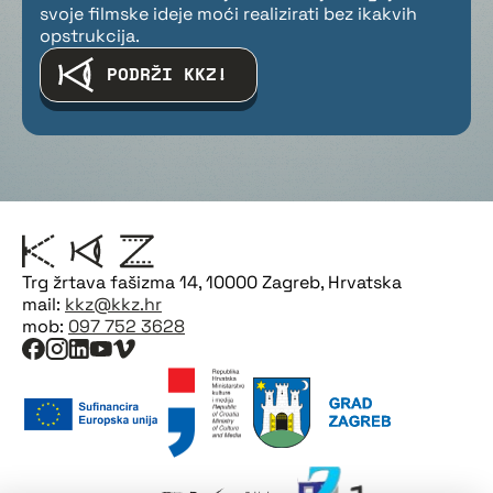
svoje filmske ideje moći realizirati bez ikakvih
opstrukcija.
PODRŽI KKZ!
Trg žrtava fašizma 14, 10000 Zagreb, Hrvatska
mail:
kkz@kkz.hr
mob:
097 752 3628