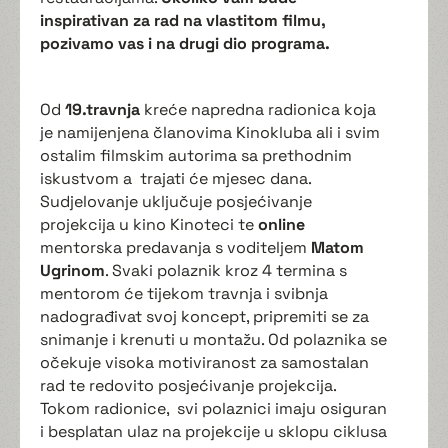
inspirativan za rad na vlastitom filmu,
pozivamo vas i na drugi dio programa.
Od
19.travnja
kreće napredna radionica koja
je namijenjena članovima Kinokluba ali i svim
ostalim filmskim autorima sa prethodnim
iskustvom a trajati će mjesec dana.
Sudjelovanje uključuje posjećivanje
projekcija u kino Kinoteci te
online
mentorska predavanja s voditeljem
Matom
Ugrinom
. Svaki polaznik kroz 4 termina s
mentorom će tijekom travnja i svibnja
nadograđivat svoj koncept, pripremiti se za
snimanje i krenuti u montažu. Od polaznika se
očekuje visoka motiviranost za samostalan
rad te redovito posjećivanje projekcija.
Tokom radionice, svi polaznici imaju osiguran
i besplatan ulaz na projekcije u sklopu ciklusa