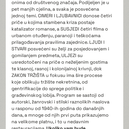
onima od društvenog značaja. Podijeljen je u
pet manjih cjelina, a svaka je posvećena
jednoj temi. CIMERI I LJUBAVNICI donose četiri
priče u kojima stambena kriza postaje
katalizator romanse, a SUSJEDI četiri filma o
urbanom otuđenju, paranoji i teškoćama
prilagođavanja pravilima zajednice. LJUDI I
STVARI posvećeni su želji za posjedovanjem i
gomilanjem predmeta, ULJEZI su
usredotočeni na priče o neželjenim gostima
te klasnoj, rasnoj i kolonijalnoj krivnji, dok
ZAKON TRŽIŠTA u fokusu ima šire procese
koje oblikuju tržište nekretnina, od
gentrifikacije do sprege politike i
građevinskog lobija. Program se sastoji od
autorski, žanrovski i stilski raznolikih naslova
u rasponu od 1940-ih godina do današnjih
dana, a mnoge od njih prvi puta prikazujemo
na velikome platnu, i to u nedavnim
restauracijama.
Ukoliko vam bude