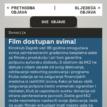
PRETHODNA
|
SLJEDEĆA
OBJAVA
OBJAVA
SVE OBJAVE
Donacije
Film dostupan svima!
Kinoklub Zagreb već 96 godina omogućava
svima zainteresiranim građanima besplatne alate
za filmsku produkciju i pri tom garantira
potpunu autorsku slobodu. S obzirom da KKZ ne
djeluje s ciljem zarade od svog djelovanja,
održavanje redovitog poslovanja i programa
Kluba oslanja se na osiguranje financijskih
sredstva iz različitih izvora. Kako je takav oblik
osiguranja potpora često vremenski ograničen i
nestalan, Klub je uspostavio sustav donacija od
strane zainteresirane javnosti. Dokle god KKZ
može neometano nastaviti svoje djelovanje, tada
će svaki filmski entuzijast imati mjesto gdje će