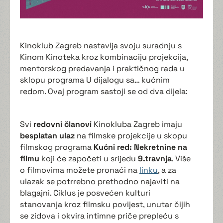
Kinoklub Zagreb nastavlja svoju suradnju s
Kinom Kinoteka kroz kombinaciju projekcija,
mentorskog predavanja i praktičnog rada u
sklopu programa U dijalogu sa… kućnim
redom. Ovaj program sastoji se od dva dijela:
Svi
redovni članovi
Kinokluba Zagreb imaju
besplatan ulaz
na filmske projekcije u skopu
filmskog programa
Kućni red: Nekretnine na
filmu
koji će započeti u srijedu
9.travnja
. Više
o filmovima možete pronaći na
linku
, a za
ulazak se potrrebno prethodno najaviti na
blagajni. Ciklus je posvećen kulturi
stanovanja kroz filmsku povijest, unutar čijih
se zidova i okvira intimne priče prepleću s