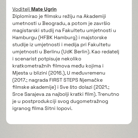
Voditelj
Mate Ugrin
Diplomirao je filmsku režiju na Akademiji
umetnosti u Beogradu, a potom je završio
magistarski studij na Fakultetu umjetnosti u
Hamburgu (HFBK Hamburg) i majstorske
studije iz umjetnosti i medija pri Fakultetu
umjetnosti u Berlinu (UdK Berlin). Kao redatelj
i scenarist potpisuje nekoliko
kratkometražnih filmova među kojima i
Mjesta u blizini (2016.), U međuvremenu
(2017.; nagrada FIRST STEPS Njemačke
filmske akademije) i Sve što dolazi (2021.;
Srce Sarajeva za najbolji kratki film). Trenutno
je u postprodukciji svog dugometražnog
igranog filma Sitni lopovi.