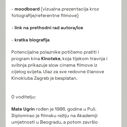
-
moodboard
(vizualna prezentacija kroz
fotografije/referentne filmove)
-
link na prethodni rad autora/ice
-
kratka biografija
Potencijalne polaznike potičemo pratiti i
program kina
Kinoteke
, koja tijekom travnja i
svibnja prikazuje slow cinema filmove iz
cijelog svijeta. Ulaz za sve redovne članove
Kinokluba Zagreb je besplatan.
O voditelju:
Mate Ugrin
rođen je 1986. godine u Puli.
Diplomirao je filmsku režiju na Akademiji
umjetnosti u Beogradu, a potom završio