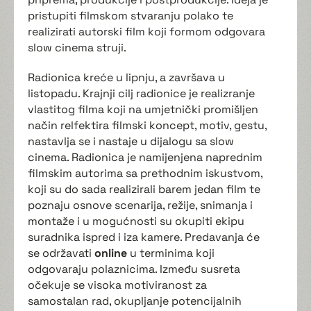
pristupiti filmskom stvaranju polako te
realizirati autorski film koji formom odgovara
slow cinema struji.
Radionica kreće u lipnju, a završava u
listopadu. Krajnji cilj radionice je realizranje
vlastitog filma koji na umjetnički promišljen
način relfektira filmski koncept, motiv, gestu,
nastavlja se i nastaje u dijalogu sa slow
cinema. Radionica je namijenjena naprednim
filmskim autorima sa prethodnim iskustvom,
koji su do sada realizirali barem jedan film te
poznaju osnove scenarija, režije, snimanja i
montaže i u mogućnosti su okupiti ekipu
suradnika ispred i iza kamere. Predavanja će
se održavati
online
u terminima koji
odgovaraju polaznicima. Između susreta
očekuje se visoka motiviranost za
samostalan rad, okupljanje potencijalnih