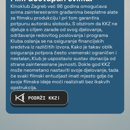
Kinoklub Zagreb već 96 godina omogućava
svima zainteresiranim građanima besplatne alate
za filmsku produkciju i pri tom garantira
potpunu autorsku slobodu. S obzirom da KKZ ne
djeluje s ciljem zarade od svog djelovanja,
održavanje redovitog poslovanja i programa
Kluba oslanja se na osiguranje financijskih
sredstva iz različitih izvora. Kako je takav oblik
osiguranja potpora često vremenski ograničen i
nestalan, Klub je uspostavio sustav donacija od
strane zainteresirane javnosti. Dokle god KKZ
može neometano nastaviti svoje djelovanje, tada
će svaki filmski entuzijast imati mjesto gdje će
svoje filmske ideje moći realizirati bez ikakvih
opstrukcija.
PODRŽI KKZ!