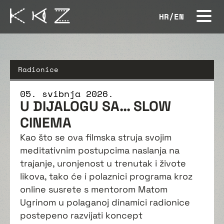
HR
/
EN
Radionice
05. svibnja 2026.
U DIJALOGU SA… SLOW
CINEMA
Kao što se ova filmska struja svojim
meditativnim postupcima naslanja na
trajanje, uronjenost u trenutak i živote
likova, tako će i polaznici programa kroz
online susrete s mentorom Matom
Ugrinom u polaganoj dinamici radionice
postepeno razvijati koncept