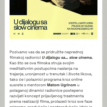
Pozivamo vas da se pridružite naprednoj
filmskoj radionici
U dijalogu sa… slow cinema.
Kao što se ova filmska struja svojim
meditativnim postupcima naslanja na
trajanje, uronjenost u trenutak i živote likova,
tako će i polaznici programa kroz online
susrete s mentorom
Matom Ugrinom
u
polaganoj dinamici radionice postepeno
razvijati koncept prijavljenog treatmenta
prema realizaciji filma, prolazeći kroz sve faze
priprema, produkcije i postprodukcije. Ideja je