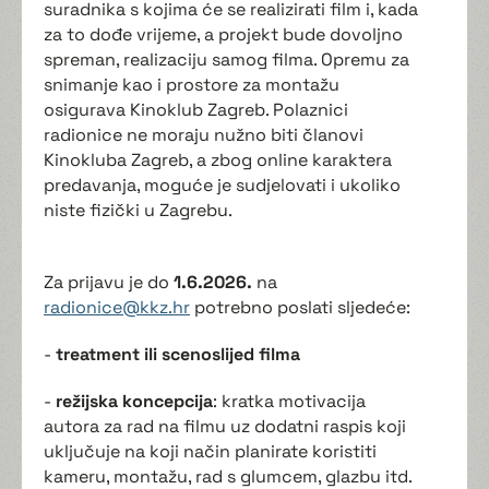
suradnika s kojima će se realizirati film i, kada
za to dođe vrijeme, a projekt bude dovoljno
spreman, realizaciju samog filma. Opremu za
snimanje kao i prostore za montažu
osigurava Kinoklub Zagreb. Polaznici
radionice ne moraju nužno biti članovi
Kinokluba Zagreb, a zbog online karaktera
predavanja, moguće je sudjelovati i ukoliko
niste fizički u Zagrebu.
Za prijavu je do
1.6.2026.
na
radionice@kkz.hr
potrebno poslati sljedeće:
-
treatment ili scenoslijed filma
-
režijska koncepcija
: kratka motivacija
autora za rad na filmu uz dodatni raspis koji
uključuje na koji način planirate koristiti
kameru, montažu, rad s glumcem, glazbu itd.