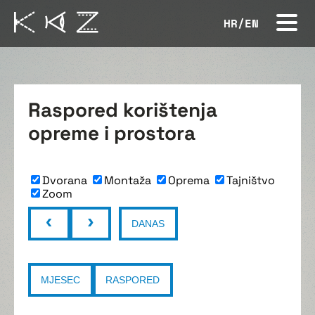
HR
/
EN
Raspored korištenja
opreme i prostora
Dvorana
Montaža
Oprema
Tajništvo
Zoom
DANAS
MJESEC
RASPORED