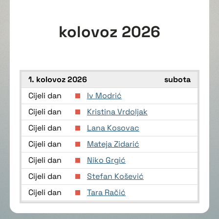
kolovoz 2026
1. kolovoz 2026
subota
Cijeli dan
Iv Modrić
Cijeli dan
Kristina Vrdoljak
Cijeli dan
Lana Kosovac
Cijeli dan
Mateja Zidarić
Cijeli dan
Niko Grgić
Cijeli dan
Stefan Košević
Cijeli dan
Tara Račić
Cijeli dan
Toma Zidić