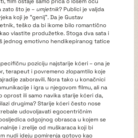
i, film ostaje samo priča o lošem ocu
 zato što je –
umjetnik
? Publici je valjda
eka koji je “genij”. Da je Gustav
vjetnik, teško da bi ikome bilo romantično
 kao vlastite produžetke. Stoga dva sata i
oš jednog emotivno hendikepiranog tatice
ecifičnu poziciju najstarije kćeri – ona je
r, terapeut i povremeno zlopamtilo koje
jradije zaboravili. Nora tako u konačnici
munikacije i igra u njegovom filmu, ali na
 oprost ili samo navika starije kćeri da,
lazi drugima? Starije kćeri često nose
i trebale udovoljavati egocentričnim
o posljedica odgojnog obrasca u kojem se
alnije i zrelije od muškaraca koji bi
Film nudi ideju pomirenja gotovo kao