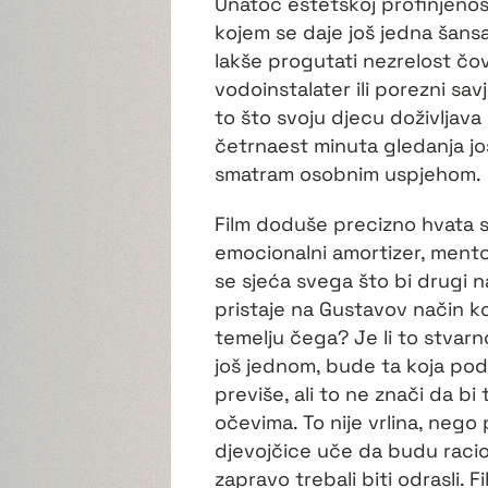
Unatoč estetskoj profinjenost
kojem se daje još jedna šansa
lakše progutati nezrelost čovj
vodoinstalater ili porezni sa
to što svoju djecu doživljava
četrnaest minuta gledanja j
smatram osobnim uspjehom.
Film doduše precizno hvata sp
emocionalni amortizer, mento
se sjeća svega što bi drugi na
pristaje na Gustavov način ko
temelju čega? Je li to stvarno
još jednom, bude ta koja podi
previše, ali to ne znači da b
očevima. To nije vrlina, neg
djevojčice uče da budu racion
zapravo trebali biti odrasli. 