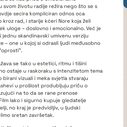
u svom životu radije režira nego što se s
r ovdje secira kompliciran odnos oca
kroz rad, i starije kćeri Nore koja želi
a tek uloge – doslovno i emocionalno. Već je
š jednu skandinavski umivenu verziju
e – one u kojoj si odrasli ljudi međusobno
 “oprosti”.
va se tako u estetici, ritmu i tišini
no ostaje u raskoraku s intenzitetom tema
birani vizuali i meka svjetla stvaraju
shevi u prošlost produbljuju priču o
azujući na to da se rane prenose
Film lako i sigurno kupuje gledatelje
ji, no kraj je predvidljiv, u ljudski
elimo sretan završetak.