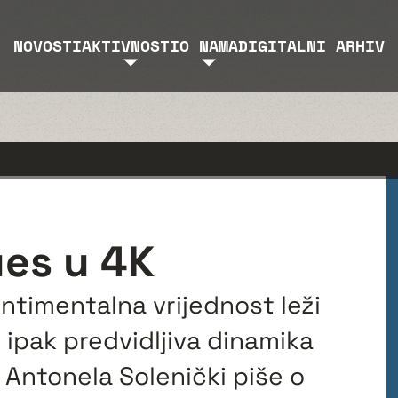
NOVOSTI
AKTIVNOSTI
O NAMA
DIGITALNI ARHIV
es u 4K
entimentalna vrijednost leži
li ipak predvidljiva dinamika
. Antonela Solenički piše o