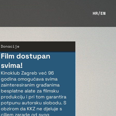
HR
/
EN
Donacije
Film dostupan
svima!
Kinoklub Zagreb već 96
godina omogućava svima
zainteresiranim građanima
besplatne alate za filmsku
produkciju i pri tom garantira
potpunu autorsku slobodu. S
obzirom da KKZ ne djeluje s
ciljem zarade od svog