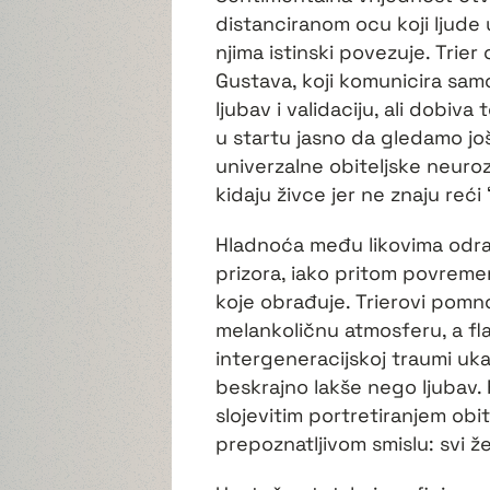
distanciranom ocu koji ljude 
njima istinski povezuje. Trie
Gustava, koji komunicira samo 
ljubav i validaciju, ali dobiv
u startu jasno da gledamo jo
univerzalne obiteljske neuroz
kidaju živce jer ne znaju reći
Hladnoća među likovima odraža
prizora, iako pritom povreme
koje obrađuje. Trierovi pomno 
melankoličnu atmosferu, a fla
intergeneracijskoj traumi uk
beskrajno lakše nego ljubav. 
slojevitim portretiranjem obitel
prepoznatljivom smislu: svi ž