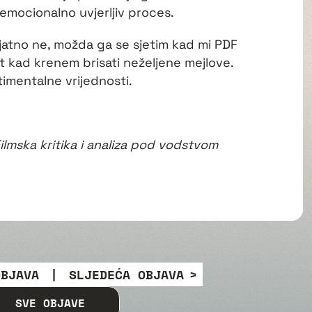
emocionalno uvjerljiv proces.
rojatno ne, možda ga se sjetim kad mi PDF
put kad krenem brisati neželjene mejlove.
timentalne vrijednosti.
Filmska kritika i analiza pod vodstvom
OBJAVA
|
SLJEDEĆA OBJAVA
SVE OBJAVE