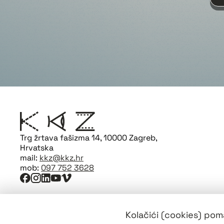
Trg žrtava fašizma 14, 10000 Zagreb,
Hrvatska
mail:
kkz@kkz.hr
mob:
097 752 3628
Kolačići (cookies) poma