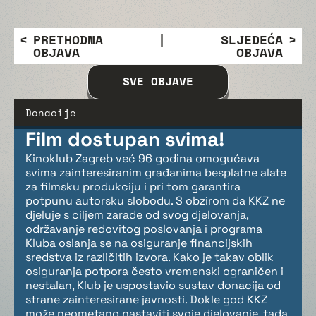
PRETHODNA
|
SLJEDEĆA
OBJAVA
OBJAVA
SVE OBJAVE
Donacije
Film dostupan svima!
Kinoklub Zagreb već 96 godina omogućava
svima zainteresiranim građanima besplatne alate
za filmsku produkciju i pri tom garantira
potpunu autorsku slobodu. S obzirom da KKZ ne
djeluje s ciljem zarade od svog djelovanja,
održavanje redovitog poslovanja i programa
Kluba oslanja se na osiguranje financijskih
sredstva iz različitih izvora. Kako je takav oblik
osiguranja potpora često vremenski ograničen i
nestalan, Klub je uspostavio sustav donacija od
strane zainteresirane javnosti. Dokle god KKZ
može neometano nastaviti svoje djelovanje, tada