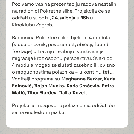
Pozivamo vas na prezentaciju radova nastalih
na radionici Pokretne slike. Projekcija će se
održati u subotu,
24.svibnja u 16h
u
Kinoklubu Zagreb.
Radionica Pokretne slike tijekom 4 modula
(video dnevnik, povezanost, običaji, found
footage) u travnju i svibnju istraživala je
migracije kroz osobnu perspektivu. Svaki od
4 modula mogao se slušati zasebno ili, ovisno
o mogućnostima polaznika – u kontinuitetu.
Voditelji programa su
Meghanne Barker, Karla
Folnović, Bojan Mucko, Karla Crnčević, Petra
Matić, Tibor Đurđev, Dalija Doze
t.
Projekcija i razgovor s polaznicima održati će
se na engleskom jeziku.