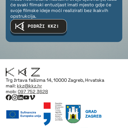
će svaki filmski entuzijast imati mjesto gdje će
svoje filmske ideje moći realizirati bez ikakvih
opstrukcija.
PODRŽI KKZ!
Trg žrtava fašizma 14, 10000 Zagreb, Hrvatska
mail:
kkz@kkz.hr
mob:
097 752 3628