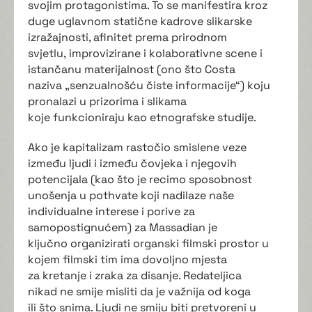
svojim protagonistima. To se manifestira kroz
duge uglavnom statične kadrove slikarske
izražajnosti, afinitet prema prirodnom
svjetlu, improvizirane i kolaborativne scene i
istančanu materijalnost (ono što Costa
naziva „senzualnošću čiste informacije“) koju
pronalazi u prizorima i slikama
koje funkcioniraju kao etnografske studije.
Ako je kapitalizam rastočio smislene veze
između ljudi i između čovjeka i njegovih
potencijala (kao što je recimo sposobnost
unošenja u pothvate koji nadilaze naše
individualne interese i porive za
samopostignućem) za Massadian je
ključno organizirati organski filmski prostor u
kojem filmski tim ima dovoljno mjesta
za kretanje i zraka za disanje. Redateljica
nikad ne smije misliti da je važnija od koga
ili što snima. Ljudi ne smiju biti pretvoreni u