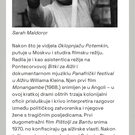
Sarah Maldoror
Nakon što je vidjela
Oklopnjaču Potemkin
,
putuje u Moskvu i studira filmsku režiju.
Radila je i kao asistentica režije na
Pontecorvovoj
Bitki za Alžir
i
dokumentarnom mjuziklu
Panafrički festival
u Alžiru
Williama Kleina. Njen prvi film
Monangambe
(1968.) snimljen je u Angoli – u
ovoj kratkoj drami oštrih trzaja kolonijalni
oficir prisluškuje i krivo interpretira razgovor
između političkog zatvorenika i njegove
žene s tragičnim posljedicama. Prvi
dugometražni film
Pištolji za Bantu
snima
1970. no konfisciraju ga alžirske vlasti. Nakon