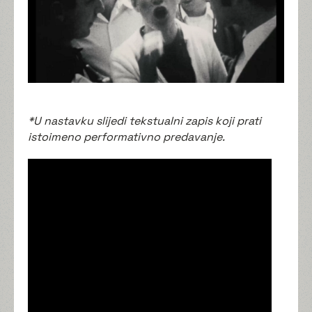
*U nastavku slijedi tekstualni zapis koji prati
istoimeno performativno predavanje.