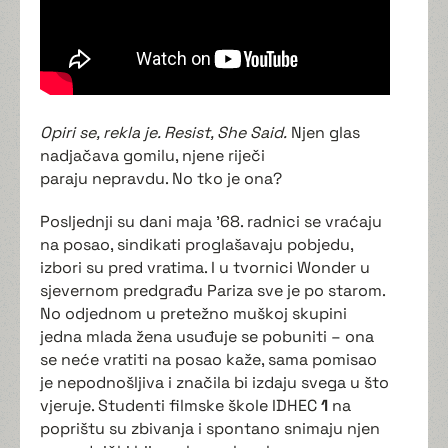
Opiri se, rekla je. Resist, She Said.
Njen glas
nadjačava gomilu, njene riječi
paraju nepravdu. No tko je ona?
Posljednji su dani maja ’68. radnici se vraćaju
na posao, sindikati proglašavaju pobjedu,
izbori su pred vratima. I u tvornici Wonder u
sjevernom predgrađu Pariza sve je po starom.
No odjednom u pretežno muškoj skupini
jedna mlada žena usuđuje se pobuniti – ona
se neće vratiti na posao kaže, sama pomisao
je nepodnošljiva i značila bi izdaju svega u što
vjeruje. Studenti filmske škole IDHEC
1
na
poprištu su zbivanja i spontano snimaju njen