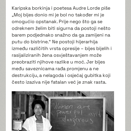
Karipska borkinja i poetesa Audre Lorde piše
„Moj bijes donio mi je bol no također mi je
omogućio opstanak. Prije nego što ga se
odreknem želim biti sigurna da postoji nešto
barem podjednako snažno da ga zamijeni na
putu do bistrine.“ Ne postoji hijerarhija
između različitih vrsta opresije – bijes bijelih i
rasijaliziranih žena osvještavanjem može
preobraziti njihove razlike u moć. Jer bijes
među saveznicama rađa promjenu a ne
destrukciju, a nelagoda i osjećaj gubitka koji
često izaziva nije fatalan već je znak rasta.