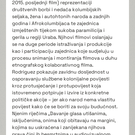
2015. posljednji film) reprezentaciji
društvenih borbi i nedaća kolumbijskih
seljaka, žena i autohtonih naroda a zadnjih
godina i Afrokolumbijaca te zajednica
izmještenih tijekom sukoba paramilicija i
gerila u regiji Uraba. Njihovi filmovi oslanjaju
se na duge periode istraživanja i produkcije
kao i participaciju zajednica koje sudjeluju u
procesu snimanja i montiranja filmova u duhu
etnografskog kolaborativnog filma.
Rodriguez pokazuje zavidnu dosljednost u
osporavanju službene kolonijalne povijesti
kroz protusjećanje i protupovijest koja
istovremeno potpiruje i izvire iz konkretne
političke akcije – jer ako narod nema vlastitu
povijest kako će se boriti za svoju budućnost.
Njenim riječima „Davanje glasa utišanima,
isključenima, onima koji obitavaju na margini,
kojima su uskraćena i zanijekana njihova
prava čini ih besmrtnima u audiovizualnom