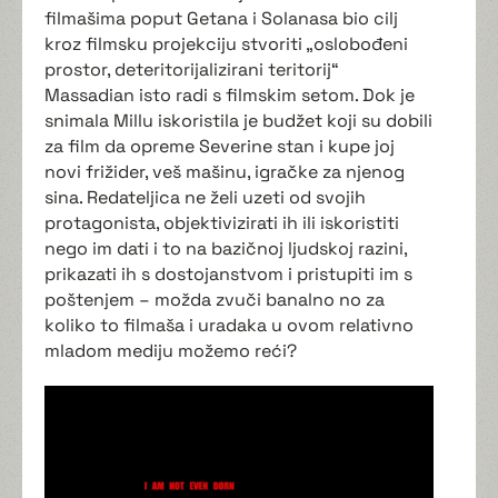
filmašima poput Getana i Solanasa bio cilj
kroz filmsku projekciju stvoriti „oslobođeni
prostor, deteritorijalizirani teritorij“
Massadian isto radi s filmskim setom. Dok je
snimala Millu iskoristila je budžet koji su dobili
za film da opreme Severine stan i kupe joj
novi frižider, veš mašinu, igračke za njenog
sina. Redateljica ne želi uzeti od svojih
protagonista, objektivizirati ih ili iskoristiti
nego im dati i to na bazičnoj ljudskoj razini,
prikazati ih s dostojanstvom i pristupiti im s
poštenjem – možda zvuči banalno no za
koliko to filmaša i uradaka u ovom relativno
mladom mediju možemo reći?