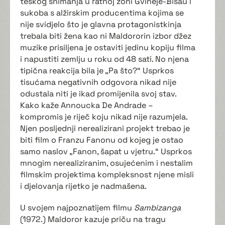
teškog snimanja u ratnoj zoni Gvineje-Bisau i
sukoba s alžirskim producentima kojima se
nije svidjelo što je glavna protagonistkinja
trebala biti žena kao ni Maldororin izbor džez
muzike prisiljena je ostaviti jedinu kopiju filma
i napustiti zemlju u roku od 48 sati. No njena
tipična reakcija bila je „Pa što?“ Usprkos
tisućama negativnih odgovora nikad nije
odustala niti je ikad promijenila svoj stav.
Kako kaže Annoucka De Andrade –
kompromis je riječ koju nikad nije razumjela.
Njen posljednji nerealizirani projekt trebao je
biti film o Franzu Fanonu od kojeg je ostao
samo naslov „Fanon, šapat u vjetru.“ Usprkos
mnogim nerealiziranim, osujećenim i nestalim
filmskim projektima kompleksnost njene misli
i djelovanja rijetko je nadmašena.
U svojem najpoznatijem filmu
Sambizanga
(1972.) Maldoror kazuje priču na tragu