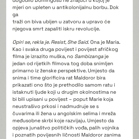
dogodilo Domingosu ne znajući u kojoj je
mjeri on upleten u antikolonijalnu borbu. Dok
ga
traži on biva ubijen u zatvoru a upravo će
njegova smrt zapaliti iskru revolucije.
Opiri se, rekla je. Resist, She Said.
Ona je Maria.
Kao i svaka druga povijest i povijest afričkog
filma je izrazito muška, no
Sambizanga
je
jedan od rijetkih filmova tog doba snimljen
primarno iz ženske perspektive. Umjesto da
snima i time glorificira rat Maldoror bira
prikazati ono što je prethodilo samom ratu i
istaknuti ljude koji u drugim okolnostima ne
bi bili upisani u povijest – poput Marie koja
neustrašivo prkosi i nadmudruje se s
čuvarima ili žena u angolskim selima i mreža
međusobne skrbi koje razvijaju. Umjesto da
opjeva junaštvo političkih vođa, palih vojnika
i poznatih povijesnih ličnosti Maldoror zanima