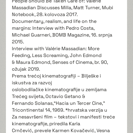
People Should Be Taken Care of: Valérie
Massadian Discusses Milla, Matt Turner, Mubi
Notebook, 28. kolovoza 2017.
Documentary, realism, and life on the
margins: Interview with Pedro Costa,
Michael Guarneri, BOMB Magazine, 16. srpnja
2015.
Interview with Valérie Massadian: More
Feeding, Less Screaming, John Edmond
& Maura Edmond, Senses of Cinema, br. 90,
ožujak 2019.
Prema trećoj kinematografiji – Bilješke i
iskustva za razvoj
oslobodilačke kinematografije u zemljama
Trećeg svijeta, Octavio Getano &
Fernando Solanas,“Hacia un Tercer Cine,”
Tricontinental 14, 1969. *hrvatska verzija u
Za nesavršeni film – tekstovi i manifesti treće
kinematografije, priredila Karla
Crnčević, prevele Karmen Kovačević, Vesna