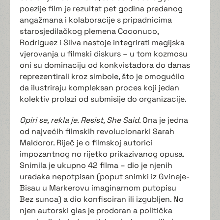
poezije film je rezultat pet godina predanog
angažmana i kolaboracije s pripadnicima
starosjedilačkog plemena Coconuco,
Rodriguez i Silva nastoje integrirati magijska
vjerovanja u filmski diskurs – u tom kozmosu
oni su dominaciju od konkvistadora do danas
reprezentirali kroz simbole, što je omogućilo
da ilustriraju kompleksan proces koji jedan
kolektiv prolazi od submisije do organizacije.
Opiri se, rekla je. Resist, She Said.
Ona je jedna
od najvećih filmskih revolucionarki Sarah
Maldoror. Riječ je o filmskoj autorici
impozantnog no rijetko prikazivanog opusa.
Snimila je ukupno 42 filma – dio je njenih
uradaka nepotpisan (poput snimki iz Gvineje-
Bisau u Markerovu imaginarnom putopisu
Bez sunca) a dio konfisciran ili izgubljen. No
njen autorski glas je prodoran a politička