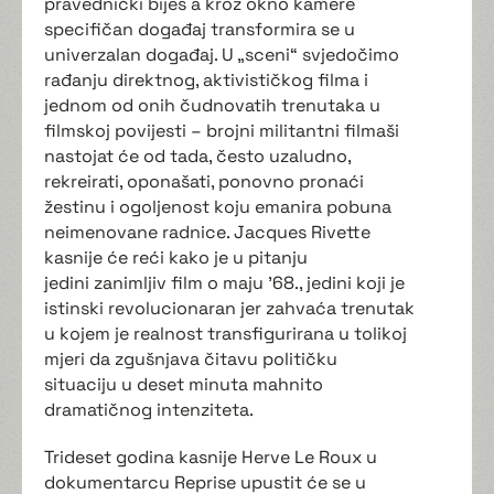
pravednički bijes a kroz okno kamere
specifičan događaj transformira se u
univerzalan događaj. U „sceni“ svjedočimo
rađanju direktnog, aktivističkog filma i
jednom od onih čudnovatih trenutaka u
filmskoj povijesti – brojni militantni filmaši
nastojat će od tada, često uzaludno,
rekreirati, oponašati, ponovno pronaći
žestinu i ogoljenost koju emanira pobuna
neimenovane radnice. Jacques Rivette
kasnije će reći kako je u pitanju
jedini zanimljiv film o maju ’68., jedini koji je
istinski revolucionaran jer zahvaća trenutak
u kojem je realnost transfigurirana u tolikoj
mjeri da zgušnjava čitavu političku
situaciju u deset minuta mahnito
dramatičnog intenziteta.
Trideset godina kasnije Herve Le Roux u
dokumentarcu Reprise upustit će se u