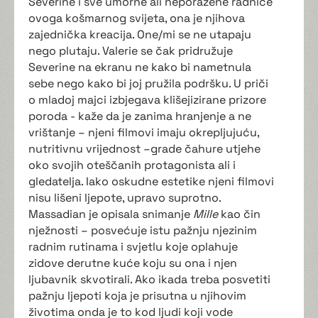
Severine i sve umorne ali neporažene radnice
ovoga košmarnog svijeta, ona je njihova
zajednička kreacija. One/mi se ne utapaju
nego plutaju. Valerie se čak pridružuje
Severine na ekranu ne kako bi nametnula
sebe nego kako bi joj pružila podršku. U priči
o mladoj majci izbjegava klišejizirane prizore
poroda - kaže da je zanima hranjenje a ne
vrištanje – njeni filmovi imaju okrepljujuću,
nutritivnu vrijednost –grade čahure utjehe
oko svojih oteščanih protagonista ali i
gledatelja. Iako oskudne estetike njeni filmovi
nisu lišeni ljepote, upravo suprotno.
Massadian je opisala snimanje
Mille
kao čin
nježnosti – posvećuje istu pažnju njezinim
radnim rutinama i svjetlu koje oplahuje
zidove derutne kuće koju su ona i njen
ljubavnik skvotirali. Ako ikada treba posvetiti
pažnju ljepoti koja je prisutna u njihovim
životima onda je to kod ljudi koji vode