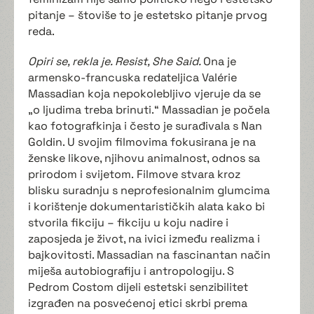
pitanje – štoviše to je estetsko pitanje prvog
reda.
Opiri se, rekla je. Resist, She Said.
Ona je
armensko-francuska redateljica Valérie
Massadian koja nepokolebljivo vjeruje da se
„o ljudima treba brinuti.“ Massadian je počela
kao fotografkinja i često je surađivala s Nan
Goldin. U svojim filmovima fokusirana je na
ženske likove, njihovu animalnost, odnos sa
prirodom i svijetom. Filmove stvara kroz
blisku suradnju s neprofesionalnim glumcima
i korištenje dokumentarističkih alata kako bi
stvorila fikciju – fikciju u koju nadire i
zaposjeda je život, na ivici između realizma i
bajkovitosti. Massadian na fascinantan način
miješa autobiografiju i antropologiju. S
Pedrom Costom dijeli estetski senzibilitet
izgrađen na posvećenoj etici skrbi prema