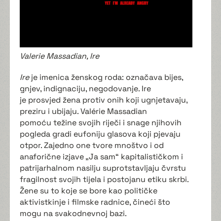
Valerie Massadian, Ire
Ire
je imenica ženskog roda: označava bijes,
gnjev, indignaciju, negodovanje. Ire
je prosvjed žena protiv onih koji ugnjetavaju,
preziru i ubijaju. Valérie Massadian
pomoću težine svojih riječi i snage njihovih
pogleda gradi eufoniju glasova koji pjevaju
otpor. Zajedno one tvore mnoštvo i od
anaforične izjave „Ja sam“ kapitalističkom i
patrijarhalnom nasilju suprotstavljaju čvrstu
fragilnost svojih tijela i postojanu etiku skrbi.
Žene su to koje se bore kao političke
aktivistkinje i filmske radnice, čineći što
mogu na svakodnevnoj bazi.