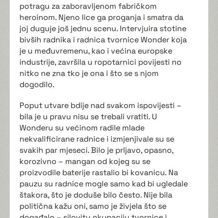
potragu za zaboravljenom fabričkom
heroinom. Njeno lice ga proganja i smatra da
joj duguje još jednu scenu. Intervjuira stotine
bivših radnika i radnica tvornice Wonder koja
je u međuvremenu, kao i većina europske
industrije, završila u ropotarnici povijesti no
nitko ne zna tko je ona i što se s njom
dogodilo.
Poput utvare bdije nad svakom ispovijesti –
bila je u pravu nisu se trebali vratiti. U
Wonderu su većinom radile mlade
nekvalificirane radnice i izmjenjivale su se
svakih par mjeseci. Bilo je prljavo, opasno,
korozivno – mangan od kojeg su se
proizvodile baterije rastalio bi kovanicu. Na
pauzu su radnice mogle samo kad bi ugledale
štakora, što je doduše bilo često. Nije bila
politična kažu oni, samo je živjela što se
događalo – silovitu okupaciju tvornice i