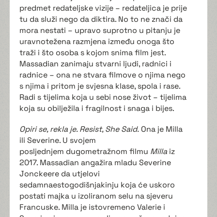
predmet redateljske vizije – redateljica je prije
tu da služi nego da diktira. No to ne znači da
mora nestati – upravo suprotno u pitanju je
uravnotežena razmjena između onoga što
traži i što osoba s kojom snima film jest.
Massadian zanimaju stvarni ljudi, radnici i
radnice – ona ne stvara filmove o njima nego
s njima i pritom je svjesna klase, spola i rase.
Radi s tijelima koja u sebi nose život – tijelima
koja su obilježila i fragilnost i snaga i bijes.
Opiri se, rekla je. Resist, She Said.
Ona je Milla
ili Severine. U svojem
posljednjem dugometražnom filmu
Milla
iz
2017. Massadian angažira mladu Severine
Jonckeere da utjelovi
sedamnaestogodišnjakinju koja će uskoro
postati majka u izoliranom selu na sjeveru
Francuske. Milla je istovremeno Valerie i