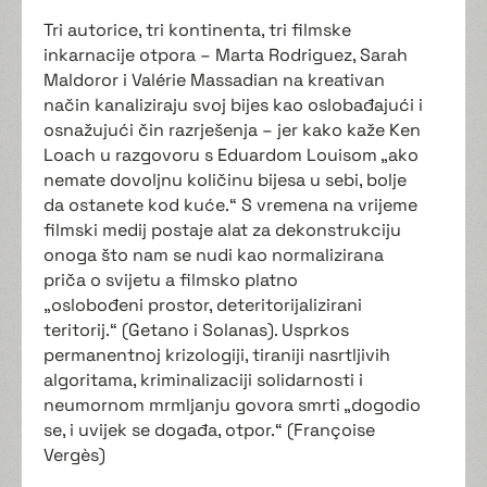
Tri autorice, tri kontinenta, tri filmske
inkarnacije otpora – Marta Rodriguez, Sarah
Maldoror i Valérie Massadian na kreativan
način kanaliziraju svoj bijes kao oslobađajući i
osnažujući čin razrješenja – jer kako kaže Ken
Loach u razgovoru s Eduardom Louisom „ako
nemate dovoljnu količinu bijesa u sebi, bolje
da ostanete kod kuće.“ S vremena na vrijeme
filmski medij postaje alat za dekonstrukciju
onoga što nam se nudi kao normalizirana
priča o svijetu a filmsko platno
„oslobođeni prostor, deteritorijalizirani
teritorij.“ (Getano i Solanas). Usprkos
permanentnoj krizologiji, tiraniji nasrtljivih
algoritama, kriminalizaciji solidarnosti i
neumornom mrmljanju govora smrti „dogodio
se, i uvijek se događa, otpor.“ (Françoise
Vergès)