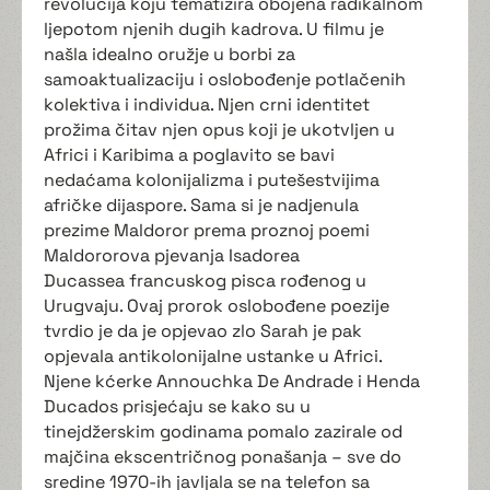
revolucija koju tematizira obojena radikalnom
ljepotom njenih dugih kadrova. U filmu je
našla idealno oružje u borbi za
samoaktualizaciju i oslobođenje potlačenih
kolektiva i individua. Njen crni identitet
prožima čitav njen opus koji je ukotvljen u
Africi i Karibima a poglavito se bavi
nedaćama kolonijalizma i putešestvijima
afričke dijaspore. Sama si je nadjenula
prezime Maldoror prema proznoj poemi
Maldororova pjevanja Isadorea
Ducassea francuskog pisca rođenog u
Urugvaju. Ovaj prorok oslobođene poezije
tvrdio je da je opjevao zlo Sarah je pak
opjevala antikolonijalne ustanke u Africi.
Njene kćerke Annouchka De Andrade i Henda
Ducados prisjećaju se kako su u
tinejdžerskim godinama pomalo zazirale od
majčina ekscentričnog ponašanja – sve do
sredine 1970-ih javljala se na telefon sa