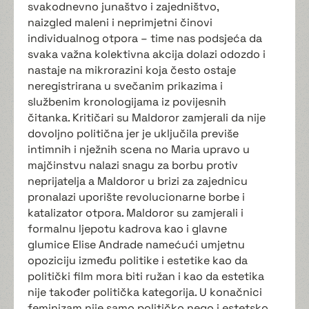
svakodnevno junaštvo i zajedništvo,
naizgled maleni i neprimjetni činovi
individualnog otpora – time nas podsjeća da
svaka važna kolektivna akcija dolazi odozdo i
nastaje na mikrorazini koja često ostaje
neregistrirana u svečanim prikazima i
službenim kronologijama iz povijesnih
čitanka. Kritičari su Maldoror zamjerali da nije
dovoljno politična jer je uključila previše
intimnih i nježnih scena no Maria upravo u
majčinstvu nalazi snagu za borbu protiv
neprijatelja a Maldoror u brizi za zajednicu
pronalazi uporište revolucionarne borbe i
katalizator otpora. Maldoror su zamjerali i
formalnu ljepotu kadrova kao i glavne
glumice Elise Andrade namećući umjetnu
opoziciju između politike i estetike kao da
politički film mora biti ružan i kao da estetika
nije također politička kategorija. U konačnici
feminizam nije samo političko nego i estetsko