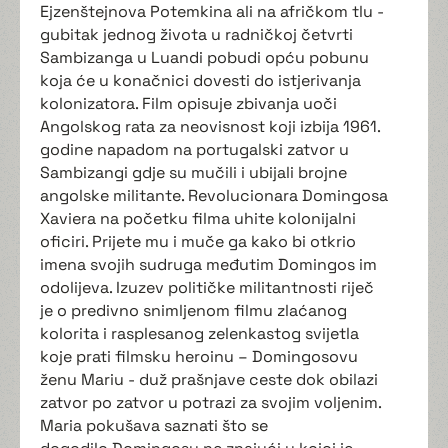
Ejzenštejnova Potemkina ali na afričkom tlu -
gubitak jednog života u radničkoj četvrti
Sambizanga u Luandi pobudi opću pobunu
koja će u konačnici dovesti do istjerivanja
kolonizatora. Film opisuje zbivanja uoči
Angolskog rata za neovisnost koji izbija 1961.
godine napadom na portugalski zatvor u
Sambizangi gdje su mučili i ubijali brojne
angolske militante. Revolucionara Domingosa
Xaviera na početku filma uhite kolonijalni
oficiri. Prijete mu i muče ga kako bi otkrio
imena svojih sudruga međutim Domingos im
odolijeva. Izuzev političke militantnosti riječ
je o predivno snimljenom filmu zlaćanog
kolorita i rasplesanog zelenkastog svijetla
koje prati filmsku heroinu – Domingosovu
ženu Mariu - duž prašnjave ceste dok obilazi
zatvor po zatvor u potrazi za svojim voljenim.
Maria pokušava saznati što se