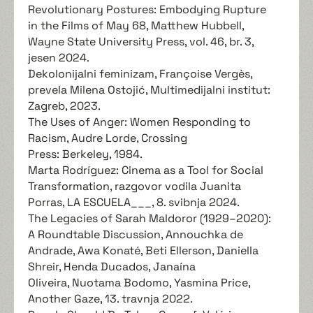
Revolutionary Postures: Embodying Rupture
in the Films of May 68, Matthew Hubbell,
Wayne State University Press, vol. 46, br. 3,
jesen 2024.
Dekolonijalni feminizam, Françoise Vergès,
prevela Milena Ostojić, Multimedijalni institut:
Zagreb, 2023.
The Uses of Anger: Women Responding to
Racism, Audre Lorde, Crossing
Press: Berkeley, 1984.
Marta Rodríguez: Cinema as a Tool for Social
Transformation, razgovor vodila Juanita
Porras, LA ESCUELA___, 8. svibnja 2024.
The Legacies of Sarah Maldoror (1929–2020):
A Roundtable Discussion, Annouchka de
Andrade, Awa Konaté, Beti Ellerson, Daniella
Shreir, Henda Ducados, Janaína
Oliveira, Nuotama Bodomo, Yasmina Price,
Another Gaze, 13. travnja 2022.