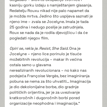
kasniju gorku izdaju s namještanjem glasanja.
Redatelju Rouxu nikad nije palo napamet da
je možda mrtva. Jedino što uspijeva saznati je
njeno ime – zvala se Jocelyne. Imala je tada
25 godina i nedugo poslije je zatrudnjela.
Roux se nada da je rodila djevojčicu i da će
pogledati njegov film.
Opiri se, rekla je. Resist, She Said.
Ona je
Jocelyne – njeno lice porinulo je tisuće
možebitnih revolucija – makar ih većina
ostala samo u glavama
nerealiziranih revolucionara – no kako nas
podsjeća Françoise Vergès, bez imaginiranja
pobuna se nema za što uhvatiti… Imaginacija
je dio dekolonijalne borbe, dio gradnje
političkih orijentira, jer je za uvezivanje
kratkoročnih i dugoročnih borbi pored
organizacije neophodna i imaginacija.“