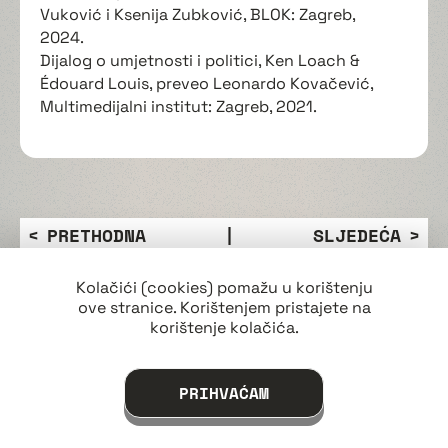
Vuković i Ksenija Zubković, BLOK: Zagreb,
2024.
Dijalog o umjetnosti i politici, Ken Loach &
Édouard Louis, preveo Leonardo Kovačević,
Multimedijalni institut: Zagreb, 2021.
PRETHODNA
|
SLJEDEĆA
OBJAVA
OBJAVA
Kolačići (cookies) pomažu u korištenju
SVE OBJAVE
ove stranice. Korištenjem pristajete na
korištenje kolačića.
Donacije
Film dostupan svima!
PRIHVAĆAM
Kinoklub Zagreb već 96 godina omogućava
svima zainteresiranim građanima besplatne alate
za filmsku produkciju i pri tom garantira