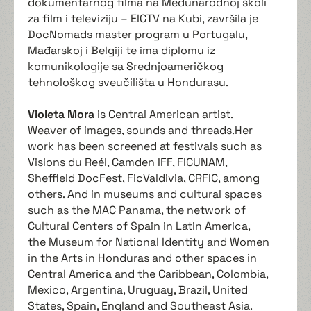
dokumentarnog filma na Međunarodnoj školi
za film i televiziju – EICTV na Kubi, završila je
DocNomads master program u Portugalu,
Mađarskoj i Belgiji te ima diplomu iz
komunikologije sa Srednjoameričkog
tehnološkog sveučilišta u Hondurasu.
Violeta Mora
is Central American artist.
Weaver of images, sounds and threads.Her
work has been screened at festivals such as
Visions du Reél, Camden IFF, FICUNAM,
Sheffield DocFest, FicValdivia, CRFIC, among
others. And in museums and cultural spaces
such as the MAC Panama, the network of
Cultural Centers of Spain in Latin America,
the Museum for National Identity and Women
in the Arts in Honduras and other spaces in
Central America and the Caribbean, Colombia,
Mexico, Argentina, Uruguay, Brazil, United
States, Spain, England and Southeast Asia.