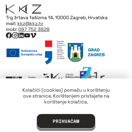
Trg žrtava fašizma 14, 10000 Zagreb, Hrvatska
mail:
kkz@kkz.hr
mob:
097 752 3628
Kolačići (cookies) pomažu u korištenju
ove stranice. Korištenjem pristajete na
korištenje kolačića.
PRIHVAĆAM
©1928-2026 Kinoklub "Zagreb"
Uvjeti korištenja
Politika privatnosti