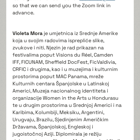
so that we can send you the Zoom link in
advance.
Violeta Mora
je umjetnica iz Srednje Amerike
koja u svojim radovima isprepliće slike,
zvukove i niti. Njezin je rad prikazan na
festivalima poput Visions du Réel, Camden
IFF, FICUNAM, Sheffield DocFest, FicValdivia,
CRFIC i drugima, kao i u muzejima i kulturnim
prostorima poput MAC Panama, mreže
Kulturnih centara Španjolske u Latinskoj
Americi, Muzeja nacionalnog identiteta i
organizacije Women in the Arts u Hondurasu
te u drugim prostorima u Srednjoj Americi i na
Karibima, Kolumbiji, Meksiku, Argentini,
Urugvaju, Brazilu, Sjedinjenim Američkim
Državama, Španjolskoj, Engleskoj i
jugoistočnoj Aziji. Diplomirala je režiju