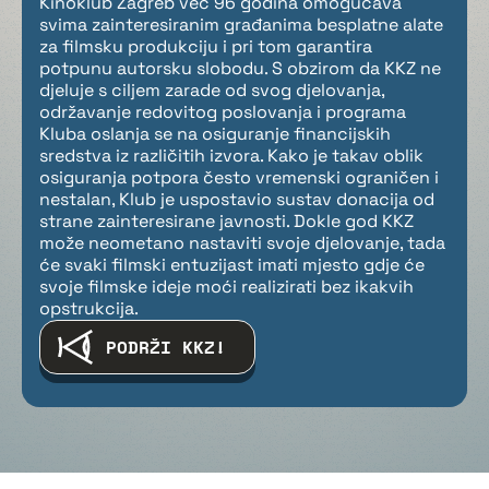
Kinoklub Zagreb već 96 godina omogućava
svima zainteresiranim građanima besplatne alate
za filmsku produkciju i pri tom garantira
potpunu autorsku slobodu. S obzirom da KKZ ne
djeluje s ciljem zarade od svog djelovanja,
održavanje redovitog poslovanja i programa
Kluba oslanja se na osiguranje financijskih
sredstva iz različitih izvora. Kako je takav oblik
osiguranja potpora često vremenski ograničen i
nestalan, Klub je uspostavio sustav donacija od
strane zainteresirane javnosti. Dokle god KKZ
može neometano nastaviti svoje djelovanje, tada
će svaki filmski entuzijast imati mjesto gdje će
svoje filmske ideje moći realizirati bez ikakvih
opstrukcija.
PODRŽI KKZ!