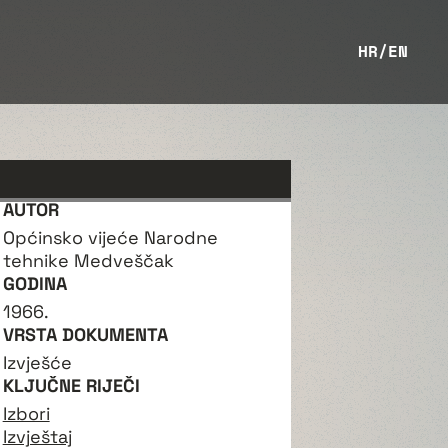
HR
/
EN
AUTOR
Općinsko vijeće Narodne
tehnike Medveščak
GODINA
1966.
VRSTA DOKUMENTA
Izvješće
KLJUČNE RIJEČI
Izbori
Izvještaj