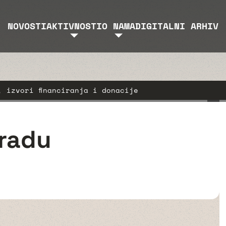
NOVOSTI
AKTIVNOSTI
O NAMA
DIGITALNI ARHIV
 izvori financiranja i donacije
 radu