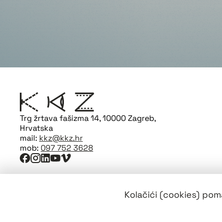
Trg žrtava fašizma 14, 10000 Zagreb,
Hrvatska
mail:
kkz@kkz.hr
mob:
097 752 3628
Kolačići (cookies) poma