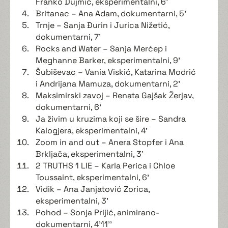
Franko Dujmić, eksperimentalni, 6'
Britanac – Ana Adam, dokumentarni, 5'
Trnje – Sanja Đurin i Jurica Nižetić,
dokumentarni, 7'
Rocks and Water – Sanja Merćep i
Meghanne Barker, eksperimentalni, 9'
Šubiševac – Vania Viskić, Katarina Modrić
i Andrijana Mamuza, dokumentarni, 2'
Maksimirski zavoj – Renata Gajšak Žerjav,
dokumentarni, 6'
Ja živim u kruzima koji se šire – Sandra
Kalogjera, eksperimentalni, 4'
Zoom in and out – Anera Stopfer i Ana
Brkljača, eksperimentalni, 3'
2 TRUTHS 1 LIE – Karla Perica i Chloe
Toussaint, eksperimentalni, 6'
Vidik – Ana Janjatović Zorica,
eksperimentalni, 3'
Pohod – Sonja Prijić, animirano-
dokumentarni, 4'11''