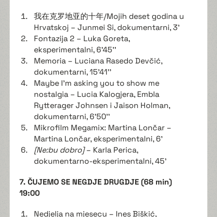
我在克罗地亚的十年/Mojih deset godina u
Hrvatskoj – Junmei Si, dokumentarni, 3'
Fontazija 2 – Luka Goreta,
eksperimentalni, 6'45''
Memoria – Luciana Rasedo Devčić,
dokumentarni, 15'41''
Maybe I'm asking you to show me
nostalgia – Lucia Kalogjera, Embla
Rytterager Johnsen i Jaison Holman,
dokumentarni, 6'50''
Mikrofilm Megamix: Martina Lončar –
Martina Lončar, eksperimentalni, 6'
[Ne:bu dobro]
– Karla Perica,
dokumentarno-eksperimentalni, 45'
7. ČUJEMO SE NEGDJE DRUGDJE (68 min)
19:00
Nedjelja na mjesecu – Ines Biškić,