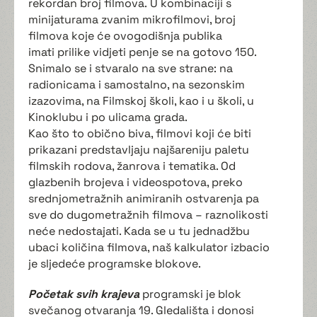
rekordan broj filmova. U kombinaciji s
minijaturama zvanim mikrofilmovi, broj
filmova koje će ovogodišnja publika
imati prilike vidjeti penje se na gotovo 150.
Snimalo se i stvaralo na sve strane: na
radionicama i samostalno, na sezonskim
izazovima, na Filmskoj školi, kao i u školi, u
Kinoklubu i po ulicama grada.
Kao što to obično biva, filmovi koji će biti
prikazani predstavljaju najšareniju paletu
filmskih rodova, žanrova i tematika. Od
glazbenih brojeva i videospotova, preko
srednjometražnih animiranih ostvarenja pa
sve do dugometražnih filmova – raznolikosti
neće nedostajati. Kada se u tu jednadžbu
ubaci količina filmova, naš kalkulator izbacio
je sljedeće programske blokove.
Početak svih krajeva
programski je blok
svečanog otvaranja 19. Gledališta i donosi