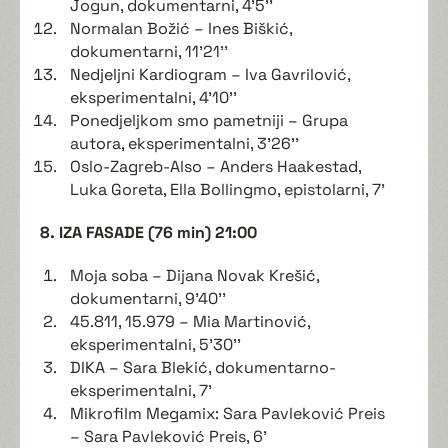
Jogun, dokumentarni, 4'5''
Normalan Božić – Ines Biškić,
dokumentarni, 11'21''
Nedjeljni Kardiogram – Iva Gavrilović,
eksperimentalni, 4'10''
Ponedjeljkom smo pametniji – Grupa
autora, eksperimentalni, 3'26''
Oslo-Zagreb-Also – Anders Haakestad,
Luka Goreta, Ella Bollingmo, epistolarni, 7'
8. IZA FASADE (76 min) 21:00
Moja soba – Dijana Novak Krešić,
dokumentarni, 9'40''
45.811, 15.979 – Mia Martinović,
eksperimentalni, 5'30''
DIKA – Sara Blekić, dokumentarno-
eksperimentalni, 7'
Mikrofilm Megamix: Sara Pavleković Preis
– Sara Pavleković Preis, 6'