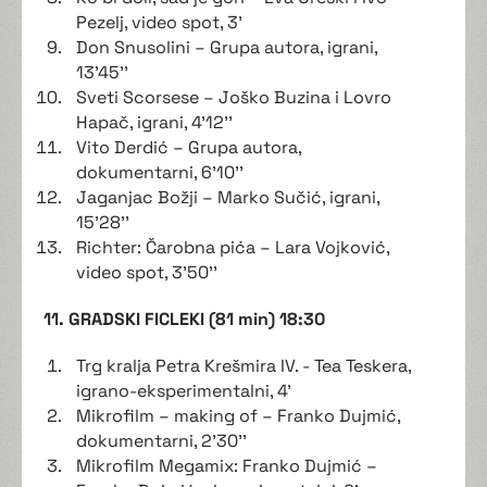
Pezelj, video spot, 3'
Don Snusolini – Grupa autora, igrani,
13'45''
Sveti Scorsese – Joško Buzina i Lovro
Hapač, igrani, 4'12''
Vito Derdić – Grupa autora,
dokumentarni, 6'10''
Jaganjac Božji – Marko Sučić, igrani,
15'28''
Richter: Čarobna pića – Lara Vojković,
video spot, 3'50''
11. GRADSKI FICLEKI (81 min) 18:30
Trg kralja Petra Krešmira IV. - Tea Teskera,
igrano-eksperimentalni, 4'
Mikrofilm – making of – Franko Dujmić,
dokumentarni, 2'30''
Mikrofilm Megamix: Franko Dujmić –