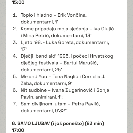
15:00
Toplo i hladno – Erik Vončina,
dokumentarni, 1'
Kome pripadaju moja sjećanja – Iva Olujić
i Mina Petrić, dokumentarni, 13'
Ljeto '98. - Luka Goreta, dokumentarni,
17'
Dječji 'band aid' 1995. i počeci Hrvatskog
dječjeg festivala – Bartul Marušić,
dokumentarni, 25'
Me and You – Tena Naglić i Cornelia J.
Zeba, dokumentarni, 9'
Nit sudbine – Ivana Bugarinović i Sonja
Pavin, animirani, 1';
Sam divljinom lutam – Petra Pavlić,
dokumentarni, 9'32''
6. SAMO LJUBAV (i još ponešto) (83 min)
17:00