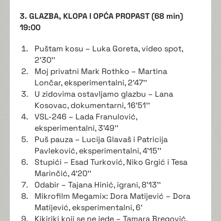
3. GLAZBA, KLOPA I OPĆA PROPAST (68 min)
19:00
Puštam kosu – Luka Goreta, video spot,
2'30''
Moj privatni Mark Rothko – Martina
Lončar, eksperimentalni, 2'47''
U zidovima ostavljamo glazbu – Lana
Kosovac, dokumentarni, 16'51''
VSL-246 – Lada Franulović,
eksperimentalni, 3'49''
Puš pauza – Lucija Glavaš i Patricija
Pavleković, eksperimentalni, 4'15''
Stupići – Esad Turković, Niko Grgić i Tesa
Marinčić, 4'20''
Odabir – Tajana Hinić, igrani, 8'13''
Mikrofilm Megamix: Dora Matijević – Dora
Matijević, eksperimentalni, 6'
Kikiriki koji se ne jede – Tamara Bregović,