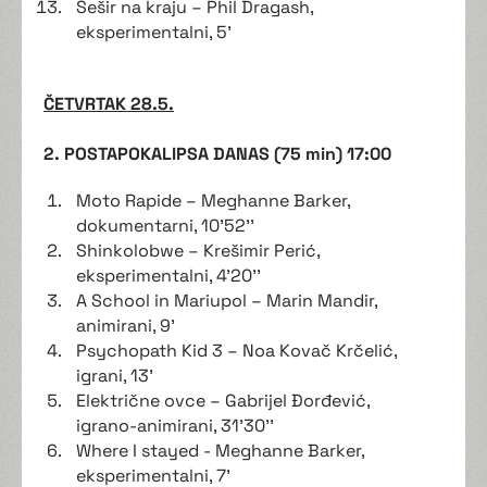
Šešir na kraju – Phil Dragash,
eksperimentalni, 5'
ČETVRTAK 28.5.
2. POSTAPOKALIPSA DANAS (75 min) 17:00
Moto Rapide – Meghanne Barker,
dokumentarni, 10'52''
Shinkolobwe – Krešimir Perić,
eksperimentalni, 4'20''
A School in Mariupol – Marin Mandir,
animirani, 9'
Psychopath Kid 3 – Noa Kovač Krčelić,
igrani, 13'
Električne ovce – Gabrijel Đorđević,
igrano-animirani, 31'30''
Where I stayed - Meghanne Barker,
eksperimentalni, 7'