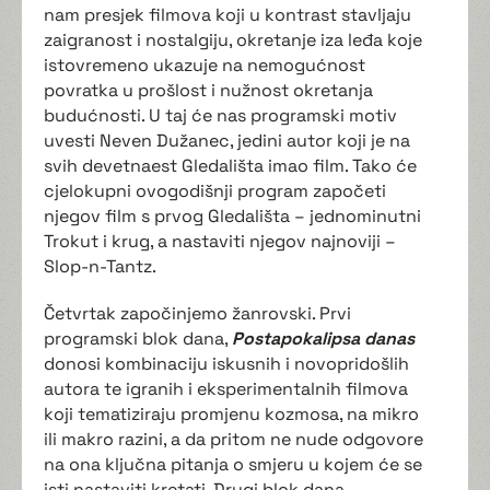
nam presjek filmova koji u kontrast stavljaju
zaigranost i nostalgiju, okretanje iza leđa koje
istovremeno ukazuje na nemogućnost
povratka u prošlost i nužnost okretanja
budućnosti. U taj će nas programski motiv
uvesti Neven Dužanec, jedini autor koji je na
svih devetnaest Gledališta imao film. Tako će
cjelokupni ovogodišnji program započeti
njegov film s prvog Gledališta – jednominutni
Trokut i krug, a nastaviti njegov najnoviji –
Slop-n-Tantz.
Četvrtak započinjemo žanrovski. Prvi
programski blok dana,
Postapokalipsa danas
donosi kombinaciju iskusnih i novopridošlih
autora te igranih i eksperimentalnih filmova
koji tematiziraju promjenu kozmosa, na mikro
ili makro razini, a da pritom ne nude odgovore
na ona ključna pitanja o smjeru u kojem će se
isti nastaviti kretati. Drugi blok dana