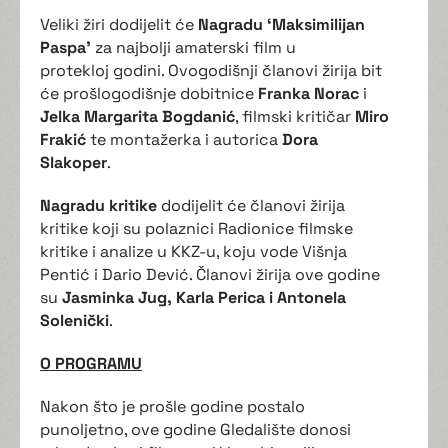
Veliki žiri dodijelit će
Nagradu ‘Maksimilijan
Paspa’
za najbolji amaterski film u
protekloj godini. Ovogodišnji članovi žirija bit
će prošlogodišnje dobitnice
Franka Norac
i
Jelka Margarita Bogdanić
, filmski kritičar
Miro
Frakić
te montažerka i autorica
Dora
Slakoper
.
Nagradu kritike
dodijelit će članovi žirija
kritike koji su polaznici Radionice filmske
kritike i analize u KKZ-u, koju vode Višnja
Pentić i Dario Dević. Članovi žirija ove godine
su
Jasminka Jug, Karla Perica i Antonela
Solenički
.
O PROGRAMU
Nakon što je prošle godine postalo
punoljetno, ove godine Gledalište donosi