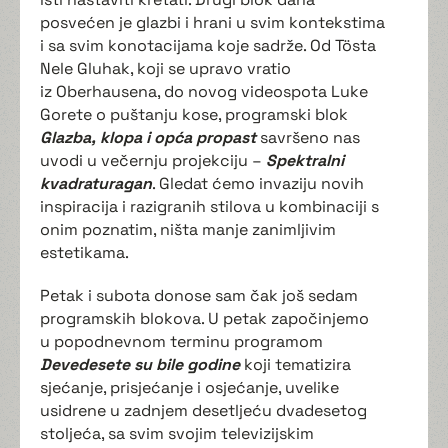
posvećen je glazbi i hrani u svim kontekstima
i sa svim konotacijama koje sadrže. Od Tösta
Nele Gluhak, koji se upravo vratio
iz Oberhausena, do novog videospota Luke
Gorete o puštanju kose, programski blok
Glazba, klopa i opća propast
savršeno nas
uvodi u večernju projekciju –
Spektralni
kvadraturagan
. Gledat ćemo invaziju novih
inspiracija i razigranih stilova u kombinaciji s
onim poznatim, ništa manje zanimljivim
estetikama.
Petak i subota donose sam čak još sedam
programskih blokova. U petak započinjemo
u popodnevnom terminu programom
Devedesete su bile godine
koji tematizira
sjećanje, prisjećanje i osjećanje, uvelike
usidrene u zadnjem desetljeću dvadesetog
stoljeća, sa svim svojim televizijskim