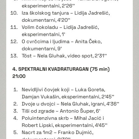
eksperimentalni, 2'26''
Iza školskog tanjura – Lidija Jadrešić,
dokumentarni, 4'20''
Volim čokoladu – Lidija Jadrešić,
eksperimentalni, 1'
O cvrčcima i ljudima – Anita Čeko,
dokumentarni, 9'
Töst – Nela Gluhak, video spot, 2'31''
4. SPEKTRALNI KVADRATURAGAN (75 min)
21:00
Nevidljivi čovjek koji – Luka Goreta,
Damjan Vukašin, eksperimentalni, 2'45''
Dvoje u dvojci – Nela Gluhak, igrani, 4'36''
Tiši od zgrade – Antonio Šuper, 6'
Poluintenzivna skrb – Mihal Jacić i
Robert Lipski, eksperimentalni, 4'45''
Nacrt za 1m2 – Franko Dujmić,