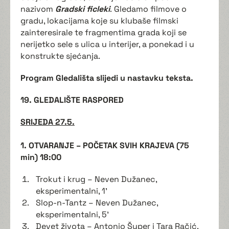
nazivom
Gradski ficleki
. Gledamo filmove o
gradu, lokacijama koje su klubaše filmski
zainteresirale te fragmentima grada koji se
nerijetko sele s ulica u interijer, a ponekad i u
konstrukte sjećanja.
Program Gledališta slijedi u nastavku teksta.
19. GLEDALIŠTE RASPORED
SRIJEDA 27.5.
1. OTVARANJE – POČETAK SVIH KRAJEVA (75
min) 18:00
Trokut i krug – Neven Dužanec,
eksperimentalni, 1'
Slop-n-Tantz – Neven Dužanec,
eksperimentalni, 5'
Devet života – Antonio Šuper i Tara Račić,