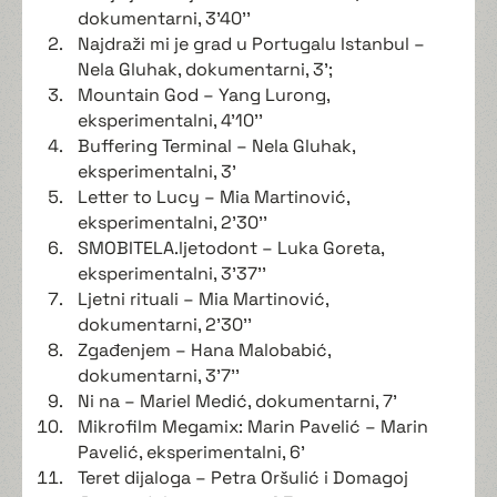
dokumentarni, 3'40''
Najdraži mi je grad u Portugalu Istanbul –
Nela Gluhak, dokumentarni, 3';
Mountain God – Yang Lurong,
eksperimentalni, 4'10''
Buffering Terminal – Nela Gluhak,
eksperimentalni, 3'
Letter to Lucy – Mia Martinović,
eksperimentalni, 2'30''
SMOBITELA.ljetodont – Luka Goreta,
eksperimentalni, 3'37''
Ljetni rituali – Mia Martinović,
dokumentarni, 2'30''
Zgađenjem – Hana Malobabić,
dokumentarni, 3'7''
Ni na – Mariel Medić, dokumentarni, 7'
Mikrofilm Megamix: Marin Pavelić – Marin
Pavelić, eksperimentalni, 6'
Teret dijaloga – Petra Oršulić i Domagoj