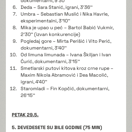
dokumentarni, 9'30''
Deda – Sara Stanić, igrani, 3'36''
Umbra – Sebastian Muslić i Nika Havrle,
eksperimentalni, 3'10''
Mika je upao u peć – Bartol Babić Vukmir,
2'30'' (izvan konkurencije)
Pogledaj gore – Mirta Perišić i Vito Perić,
dokumentarni, 3'40''
Od limuna limunada – Ivana Škiljan i Ivan
Ćurić, dokumentarni, 3'15''
Smetlarski putovi kitova kroz crne rupe –
Maxim Nikola Abramović i Dea Macolić,
igrani, 4'40''
Staromladi – Fin Kopčić, dokumentarni,
26'15''
PETAK 29.5.
5. DEVEDESETE SU BILE GODINE (75 MIN)