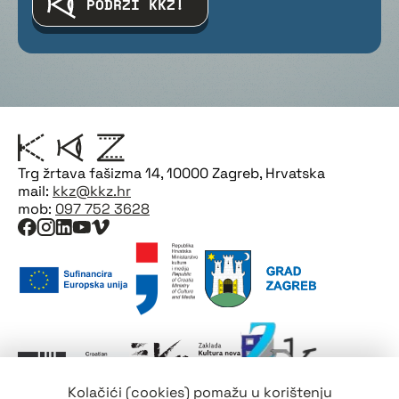
PODRŽI KKZ!
Trg žrtava fašizma 14, 10000 Zagreb, Hrvatska
mail:
kkz@kkz.hr
mob:
097 752 3628
Kolačići (cookies) pomažu u korištenju