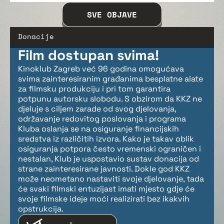
SVE OBJAVE
Donacije
Film dostupan svima!
Kinoklub Zagreb već 96 godina omogućava
svima zainteresiranim građanima besplatne alate
za filmsku produkciju i pri tom garantira
potpunu autorsku slobodu. S obzirom da KKZ ne
djeluje s ciljem zarade od svog djelovanja,
održavanje redovitog poslovanja i programa
Kluba oslanja se na osiguranje financijskih
sredstva iz različitih izvora. Kako je takav oblik
osiguranja potpora često vremenski ograničen i
nestalan, Klub je uspostavio sustav donacija od
strane zainteresirane javnosti. Dokle god KKZ
može neometano nastaviti svoje djelovanje, tada
će svaki filmski entuzijast imati mjesto gdje će
svoje filmske ideje moći realizirati bez ikakvih
opstrukcija.