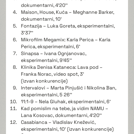
dokumentarni, 4'20''
Maison, House, Kuća – Meghanne Barker,
dokumentarni, 10'
Fontazija – Luka Goreta, eksperimentalni,
3'37''
Mikrofilm Megamix: Karla Perica – Karla
Perica, eksperimentalni, 6'
Sinapsa – Ivana Ognjanovac,
eksperimentalni, 9'45''
Klinika Denisa Kataneca: Lava pod –
Franka Norac, video spot, 3'
(izvan konkurencije)
Intervalovi – Marta Pinjušić i Nikolina Ban,
eksperimentalni, 5 26''
11:1-9 – Nela Gluhak, eksperimentalni, 6'
Kad pomislim na tebe, ja vidim NAMU –
Lana Kosovac, dokumentarni, 4'20''
Casabianca – Vladislav Knežević,
eksperimentalni, 10' (izvan konkurencije)