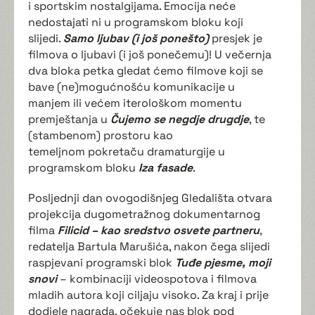
i sportskim nostalgijama. Emocija neće
nedostajati ni u programskom bloku koji
slijedi.
Samo ljubav
(i još ponešto)
presjek je
filmova o ljubavi (i još ponečemu)! U večernja
dva bloka petka gledat ćemo filmove koji se
bave (ne)mogućnošću komunikacije u
manjem ili većem iterološkom momentu
premještanja u
Čujemo se negdje drugdje
, te
(stambenom) prostoru kao
temeljnom pokretaču dramaturgije u
programskom bloku
Iza fasade
.
Posljednji dan ovogodišnjeg Gledališta otvara
projekcija dugometražnog dokumentarnog
filma
Filicid – kao sredstvo osvete partneru
,
redatelja Bartula Marušića, nakon čega slijedi
raspjevani programski blok
Tuđe pjesme, moji
snovi
– kombinaciji videospotova i filmova
mladih autora koji ciljaju visoko. Za kraj i prije
dodjele nagrada, očekuje nas blok pod