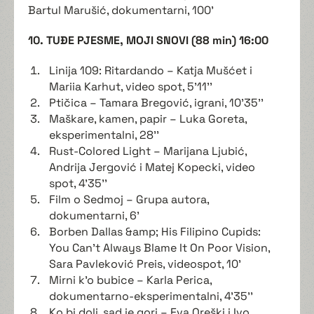
Bartul Marušić, dokumentarni, 100'
10. TUĐE PJESME, MOJI SNOVI (88 min) 16:00
Linija 109: Ritardando – Katja Mušćet i
Mariia Karhut, video spot, 5'11''
Ptičica – Tamara Bregović, igrani, 10'35''
Maškare, kamen, papir – Luka Goreta,
eksperimentalni, 28''
Rust-Colored Light – Marijana Ljubić,
Andrija Jergović i Matej Kopecki, video
spot, 4'35''
Film o Sedmoj – Grupa autora,
dokumentarni, 6'
Borben Dallas &amp; His Filipino Cupids:
You Can't Always Blame It On Poor Vision,
Sara Pavleković Preis, videospot, 10'
Mirni k'o bubice – Karla Perica,
dokumentarno-eksperimentalni, 4'35''
Ko bi doli, sad je gori – Eva Oreški i Ivo