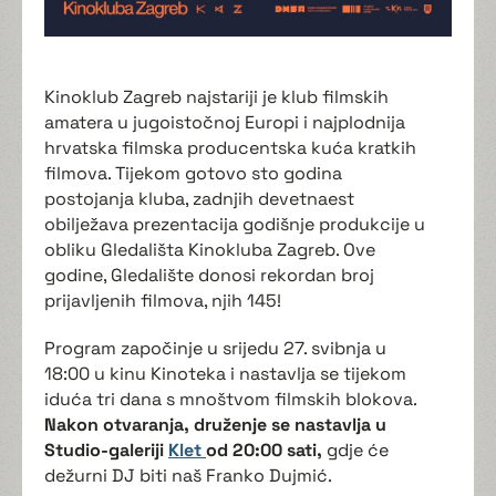
Kinoklub Zagreb najstariji je klub filmskih
amatera u jugoistočnoj Europi i najplodnija
hrvatska filmska producentska kuća kratkih
filmova. Tijekom gotovo sto godina
postojanja kluba, zadnjih devetnaest
obilježava prezentacija godišnje produkcije u
obliku Gledališta Kinokluba Zagreb. Ove
godine, Gledalište donosi rekordan broj
prijavljenih filmova, njih 145!
Program započinje u srijedu 27. svibnja u
18:00 u kinu Kinoteka i nastavlja se tijekom
iduća tri dana s mnoštvom filmskih blokova.
Nakon otvaranja, druženje se nastavlja u
Studio-galeriji
Klet
od 20:00 sati,
gdje će
dežurni DJ biti naš Franko Dujmić.