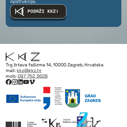
opstrukcija.
PODRŽI KKZ!
Trg žrtava fašizma 14, 10000 Zagreb, Hrvatska
mail:
kkz@kkz.hr
mob:
097 752 3628