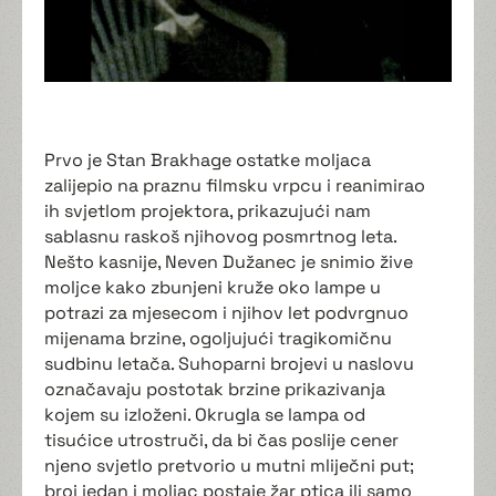
Prvo je Stan Brakhage ostatke moljaca
zalijepio na praznu filmsku vrpcu i reanimirao
ih svjetlom projektora, prikazujući nam
sablasnu raskoš njihovog posmrtnog leta.
Nešto kasnije, Neven Dužanec je snimio žive
moljce kako zbunjeni kruže oko lampe u
potrazi za mjesecom i njihov let podvrgnuo
mijenama brzine, ogoljujući tragikomičnu
sudbinu letača. Suhoparni brojevi u naslovu
označavaju postotak brzine prikazivanja
kojem su izloženi. Okrugla se lampa od
tisućice utrostruči, da bi čas poslije cener
njeno svjetlo pretvorio u mutni mliječni put;
broj jedan i moljac postaje žar ptica ili samo