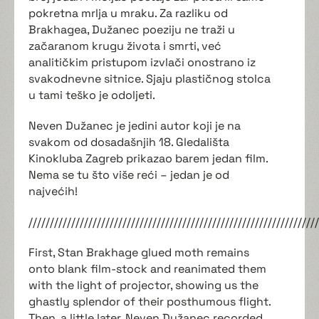
pokretna mrlja u mraku. Za razliku od
Brakhagea, Dužanec poeziju ne traži u
začaranom krugu života i smrti, već
analitičkim pristupom izvlači onostrano iz
svakodnevne sitnice. Sjaju plastičnog stolca
u tami teško je odoljeti.
Neven Dužanec je jedini autor koji je na
svakom od dosadašnjih 18. Gledališta
Kinokluba Zagreb prikazao barem jedan film.
Nema se tu što više reći – jedan je od
najvećih!
////////////////////////////////////////////////////////////////////
First, Stan Brakhage glued moth remains
onto blank film-stock and reanimated them
with the light of projector, showing us the
ghastly splendor of their posthumous flight.
Then, a little later, Neven Dužanec recorded