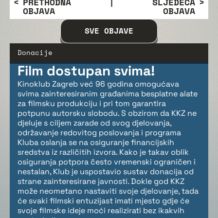
PRETHODNA
|
SLJEDEĆA
OBJAVA
OBJAVA
SVE OBJAVE
Donacije
Film dostupan svima!
Kinoklub Zagreb već 96 godina omogućava
svima zainteresiranim građanima besplatne alate
za filmsku produkciju i pri tom garantira
potpunu autorsku slobodu. S obzirom da KKZ ne
djeluje s ciljem zarade od svog djelovanja,
održavanje redovitog poslovanja i programa
Kluba oslanja se na osiguranje financijskih
sredstva iz različitih izvora. Kako je takav oblik
osiguranja potpora često vremenski ograničen i
nestalan, Klub je uspostavio sustav donacija od
strane zainteresirane javnosti. Dokle god KKZ
može neometano nastaviti svoje djelovanje, tada
će svaki filmski entuzijast imati mjesto gdje će
svoje filmske ideje moći realizirati bez ikakvih