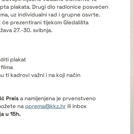
epta plakata. Drugi dio radionice posvećen
ma, uz individualni rad i grupne osvrte.
t će prezentirani tijekom Gledališta
žava 27.-30. svibnja.
aditi plakat
 filma
u ti kadrovi važni i na koji način
ić Preis
a namijenjena je prvenstveno
 možete na
oprema@kkz.hr
ili inbox
ja u 15h.