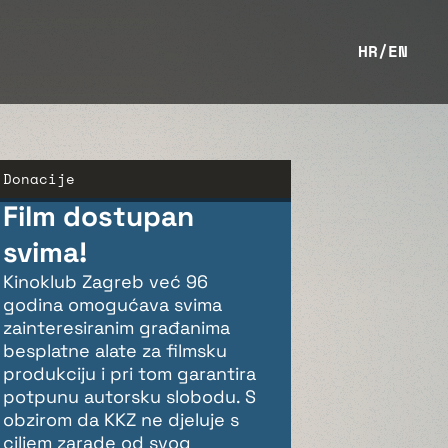
HR
/
EN
Donacije
Film dostupan
svima!
Kinoklub Zagreb već 96
godina omogućava svima
zainteresiranim građanima
besplatne alate za filmsku
produkciju i pri tom garantira
potpunu autorsku slobodu. S
obzirom da KKZ ne djeluje s
ciljem zarade od svog