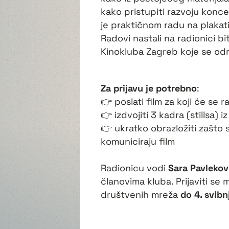
kako pristupiti razvoju konc
je praktičnom radu na plakati
Radovi nastali na radionici bi
Kinokluba Zagreb koje se odr
Za prijavu je potrebno
:
👉 poslati film za koji će se r
👉 izdvojiti 3 kadra (stillsa) iz
👉 ukratko obrazložiti zašto s
komuniciraju film
Radionicu vodi
Sara Pavlekov
članovima kluba. Prijaviti se
društvenih mreža
do 4. svibn