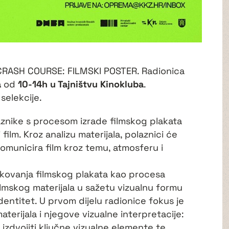
CRASH COURSE: FILMSKI POSTER. Radionica
a
od
10-14h u Tajništvu Kinokluba
.
 selekcije.
laznike s procesom izrade filmskog plakata
 film. Kroz analizu materijala, polaznici će
i komunicira film kroz temu, atmosferu i
likovanja filmskog plakata kao procesa
ilmskog materijala u sažetu vizualnu formu
identitet. U prvom dijelu radionice fokus je
erijala i njegove vizualne interpretacije:
 izdvojiti ključne vizualne elemente te