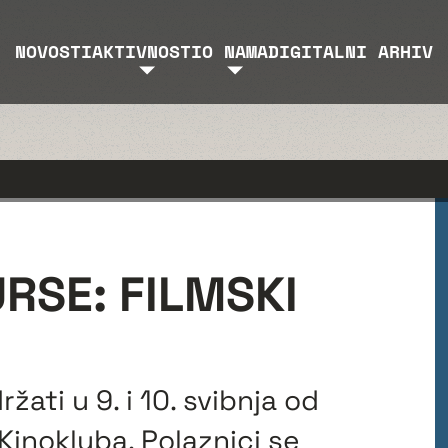
NOVOSTI
AKTIVNOSTI
O NAMA
DIGITALNI ARHIV
RSE: FILMSKI
žati u 9. i 10. svibnja od
Kinokluba. Polaznici se