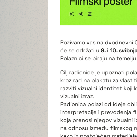
Pozivamo vas na dvodnevni 
će se održati u
9. i 10. svibnj
Polaznici se biraju na temelju
Cilj radionice je upoznati po
kroz rad na plakatu za vlastiti
razviti vizualni identitet koj
vizualni izraz.
Radionica polazi od ideje ob
interpretacije i prevođenja f
koja prenosi njegov vizualni 
na odnosu između filmskog mat
kako iz postojećeg materijala