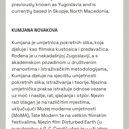
previously known as Yugoslavia and is
currently based in Skopje, North Macedonia.
KUMJANA NOVAKOVA
Kumjana je umjetnica pokretnih slika, koja
djeluje i kao filmska kustosica i predavačica.
Rođena je u nekadašnjoj Jugoslaviji, a s
akademskom pozadinom u društvenim
znanostima i istraživačkim metodologijama,
Kumjana djeluje na sjecištu umjetnosti
pokretnih slika, istraživanja i teorije. Njezina
umjetnička praksa istražuje odnose vezane
uz moć i nasilje, rat, sjećanja i otpor. Njezin
rad izlagan je na različitim mjestima,
uključujući Muzej moderne umjetnosti
(MoMA), Tate Modern te na velikim filmskim
festivalima. Njezin film Disturbed Earth (u
suautorstvu s G. C. Candi) ušao je u uži izbor