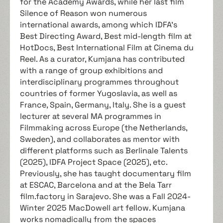
for the Academy Awards, while her last film
Silence of Reason won numerous
international awards, among which IDFA's
Best Directing Award, Best mid-length film at
HotDocs, Best International Film at Cinema du
Reel. As a curator, Kumjana has contributed
with a range of group exhibitions and
interdisciplinary programmes throughout
countries of former Yugoslavia, as well as
France, Spain, Germany, Italy. She is a guest
lecturer at several MA programmes in
Filmmaking across Europe (the Netherlands,
Sweden), and collaborates as mentor with
different platforms such as Berlinale Talents
(2025), IDFA Project Space (2025), etc.
Previously, she has taught documentary film
at ESCAC, Barcelona and at the Bela Tarr
film.factory in Sarajevo. She was a Fall 2024-
Winter 2025 MacDowell art fellow. Kumjana
works nomadically from the spaces