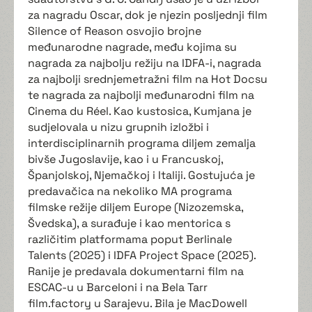
za nagradu Oscar, dok je njezin posljednji film
Silence of Reason osvojio brojne
međunarodne nagrade, među kojima su
nagrada za najbolju režiju na IDFA-i, nagrada
za najbolji srednjemetražni film na Hot Docsu
te nagrada za najbolji međunarodni film na
Cinema du Réel. Kao kustosica, Kumjana je
sudjelovala u nizu grupnih izložbi i
interdisciplinarnih programa diljem zemalja
bivše Jugoslavije, kao i u Francuskoj,
Španjolskoj, Njemačkoj i Italiji. Gostujuća je
predavačica na nekoliko MA programa
filmske režije diljem Europe (Nizozemska,
Švedska), a surađuje i kao mentorica s
različitim platformama poput Berlinale
Talents (2025) i IDFA Project Space (2025).
Ranije je predavala dokumentarni film na
ESCAC-u u Barceloni i na Bela Tarr
film.factory u Sarajevu. Bila je MacDowell