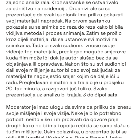
zajedno analizirala. Kroz sastanke se ostvarivalo
zajedništvo na rezidenciji. Organizirale su se
prezentacije da svaki sudionik ima priliku pokazati
svoj materijal i napredak. Na prvom sastanku
pokazale su se snimke od reza do reza kako bi bila
vidljiva metoda i proces snimanja. Zatim se prošlo
kroz cijeli materijal da se ustanove svi motivi na
snimkama. Tada bi svaki sudionik iznosio svoje
viđenje tog materijala, predlagao moguće smjerove
kuda film može ići dok je autor slušao bez da se
objašnjava ili opravdava. Nakon što su svi sudionici
dali svoje mišljenje autor bi dao svoj zaključak za
materijal te nagovjestio smjer kojim će dalje ići u
radu. Pregledavanje materijala trajalo je u prosjeku
20-tak minuta, a razgovori još toliko. Svaka
prezentacija uz analizu bi trajala 3 do 3ipol sata.
Moderator je imao ulogu da svima da priliku da iznesu
svoje mišljenje i svoje vizije. Neke je bilo potrebno
poticati nešto više ili ih prozivati da govore prije
drugih kako ne bi imali opciju reći da se samo slažu s
tuđim mišljenje. Osim polaznika, u prezentacije bi se
uključili i voditelji Kuće Klajn, Dunja Bovan i Jerko