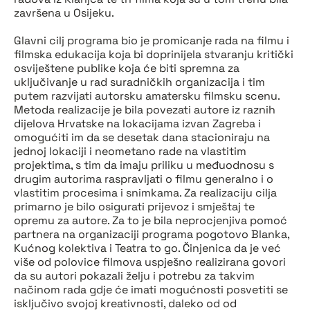
završena u Osijeku.
Glavni cilj programa bio je promicanje rada na filmu i
filmska edukacija koja bi doprinijela stvaranju kritički
osviještene publike koja će biti spremna za
uključivanje u rad suradničkih organizacija i tim
putem razvijati autorsku amatersku filmsku scenu.
Metoda realizacije je bila povezati autore iz raznih
dijelova Hrvatske na lokacijama izvan Zagreba i
omogućiti im da se desetak dana stacioniraju na
jednoj lokaciji i neometano rade na vlastitim
projektima, s tim da imaju priliku u međuodnosu s
drugim autorima raspravljati o filmu generalno i o
vlastitim procesima i snimkama. Za realizaciju cilja
primarno je bilo osigurati prijevoz i smještaj te
opremu za autore. Za to je bila neprocjenjiva pomoć
partnera na organizaciji programa pogotovo Blanka,
Kućnog kolektiva i Teatra to go. Činjenica da je već
više od polovice filmova uspješno realizirana govori
da su autori pokazali želju i potrebu za takvim
načinom rada gdje će imati mogućnosti posvetiti se
isključivo svojoj kreativnosti, daleko od od