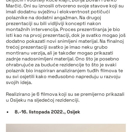
Marčić. Oni su iznosili otvoreno svoje stavove koji su
imali dodatnu svježinu i elokventnost potičući
polaznike na dodatni angažman. Na drugoj
prezentaciji su bili vidljiviji koncepti nakon
montažnih intervencija. Proces prezentiranja je bio
isti kao na prvoj prezentaciji, dok je svatko mogao još
dodatno pokazati novi snimljeni materijal. Na finalnoj
trećoj prezentaciji svatko je imao neku grubo
montiranu verzija, ali je također mogao prikazati
zadnje nadosnimljeni materijal. Ono što je posebno
ohrabrujuće za buduće rezidencije to što je svaki
polaznik bio inspiriran analiziranjem tuđih filmova te
su svi osjetili kako međusobno napreduju u razvoju
svojih ideja.
Realizirano je 6 filmova koji su se premijerno prikazali
u Osijeku na sljedećoj rezidenciji.
8.-16. listopada 2022., Osijek