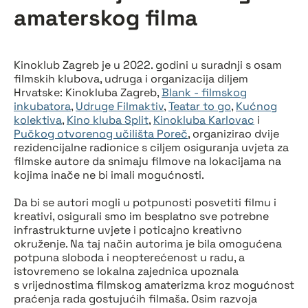
amaterskog filma
Kinoklub Zagreb je u 2022. godini u suradnji s osam
filmskih klubova, udruga i organizacija diljem
Hrvatske: Kinokluba Zagreb,
Blank - filmskog
inkubatora
,
Udruge Filmaktiv
,
Teatar to go
,
Kućnog
kolektiva
,
Kino kluba Split
,
Kinokluba Karlovac
i
Pučkog otvorenog učilišta Poreč
, organizirao dvije
rezidencijalne radionice s ciljem osiguranja uvjeta za
filmske autore da snimaju filmove na lokacijama na
kojima inače ne bi imali mogućnosti.
Da bi se autori mogli u potpunosti posvetiti filmu i
kreativi, osigurali smo im besplatno sve potrebne
infrastrukturne uvjete i poticajno kreativno
okruženje. Na taj način autorima je bila omogućena
potpuna sloboda i neopterećenost u radu, a
istovremeno se lokalna zajednica upoznala
s vrijednostima filmskog amaterizma kroz mogućnost
praćenja rada gostujućih filmaša. Osim razvoja