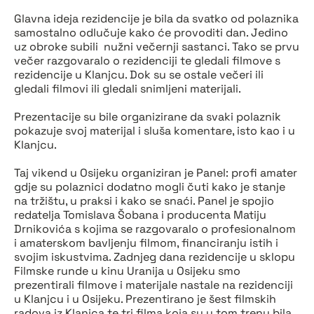
Glavna ideja rezidencije je bila da svatko od polaznika
samostalno odlučuje kako će provoditi dan. Jedino
uz obroke subili nužni večernji sastanci. Tako se prvu
večer razgovaralo o rezidenciji te gledali filmove s
rezidencije u Klanjcu. Dok su se ostale večeri ili
gledali filmovi ili gledali snimljeni materijali.
Prezentacije su bile organizirane da svaki polaznik
pokazuje svoj materijal i sluša komentare, isto kao i u
Klanjcu.
Taj vikend u Osijeku organiziran je Panel: profi amater
gdje su polaznici dodatno mogli čuti kako je stanje
na tržištu, u praksi i kako se snaći. Panel je spojio
redatelja Tomislava Šobana i producenta Matiju
Drnikovića s kojima se razgovaralo o profesionalnom
i amaterskom bavljenju filmom, financiranju istih i
svojim iskustvima. Zadnjeg dana rezidencije u sklopu
Filmske runde u kinu Uranija u Osijeku smo
prezentirali filmove i materijale nastale na rezidenciji
u Klanjcu i u Osijeku. Prezentirano je šest filmskih
radova iz Klanjca te tri filma koja su u tom trenu bila