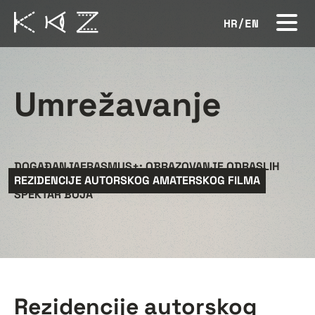
HR
/
EN
Umrežavanje
DOGAĐANJA
ERASMUS+: OBRAZOVANJE ODRASLIH
REZIDENCIJE AUTORSKOG AMATERSKOG FILMA
SPEKTAR BOJA
Rezidencije autorskog